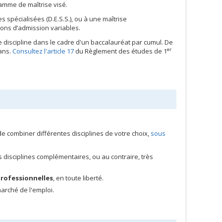
ramme de maîtrise visé.
 spécialisées (D.E.S.S.), ou à une maîtrise
tions d’admission variables.
 discipline dans le cadre d'un baccalauréat par cumul. De
er
 ans.
Consultez l'article 17
du Règlement des études de 1
de combiner différentes disciplines de votre choix,
sous
s disciplines complémentaires, ou au contraire, très
professionnelles
, en toute liberté.
marché de l'emploi.