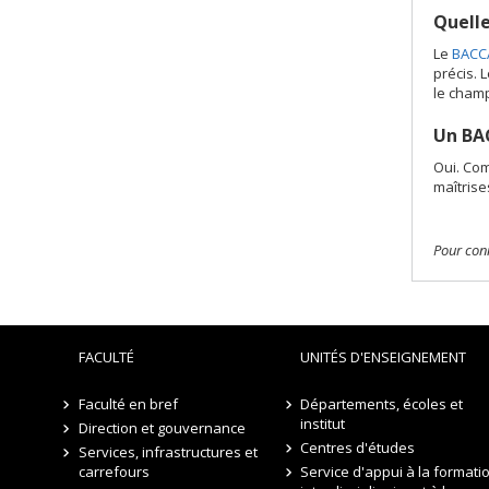
Quelle
Le
BACC
précis. 
le champ
Un BAC
Oui. Co
maîtrise
Pour conn
FACULTÉ
UNITÉS D'ENSEIGNEMENT
Faculté en bref
Départements, écoles et
institut
Direction et gouvernance
Centres d'études
Services, infrastructures et
carrefours
Service d'appui à la formati