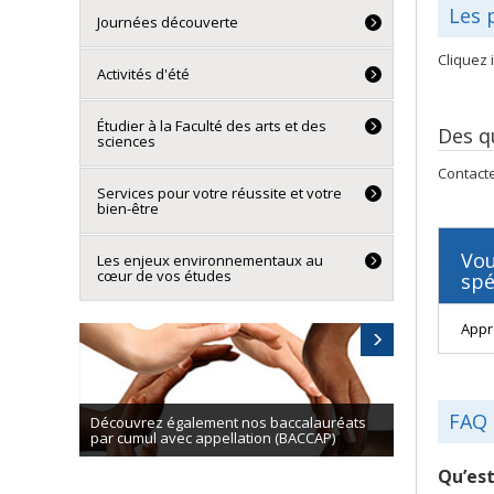
Les 
Journées découverte
Cliquez 
Activités d'été
Étudier à la Faculté des arts et des
Des q
sciences
Contacte
Services pour votre réussite et votre
bien-être
Vou
Les enjeux environnementaux au
cœur de vos études
spé
Appr
FAQ
Découvrez également nos baccalauréats
par cumul avec appellation (BACCAP)
Qu’est