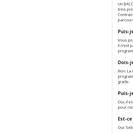
Un BACCU
trois pr
Contrair
parcours
Puis-j
Vous pou
il n’est
program
Dois-j
Non. La 
program
grade.
Puis-
Oui, il 
pour com
Est-ce
Oui. Sel