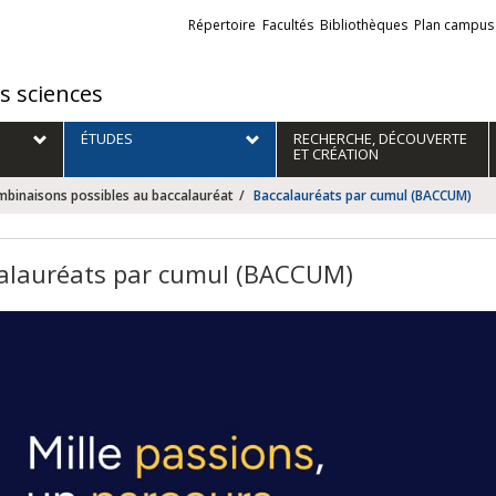
Liens
Répertoire
Facultés
Bibliothèques
Plan campus
externes
es sciences
ÉTUDES
RECHERCHE, DÉCOUVERTE
ET CRÉATION
binaisons possibles au baccalauréat
Baccalauréats par cumul (BACCUM)
alauréats par cumul (BACCUM)