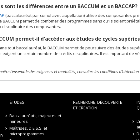
s sont les différences entre un BACCUM et un BACCAP?
AP
(baccalauréat par cumul avec appellation) utilise des composantes pré
Le BACCUM permet de combiner des programmes sans qu’ils soient préétablis
 disciplinaire des composantes.
CUM permet-il d'accéder aux études de cycles supérieu
mme tout baccalauréat, le BACCUM permet de poursuivre des études supé
s exigent un certain nombre de crédits disciplinaires. Il est important de 
aître l’ensemble des exigences et modalités, consultez les conditions d’obtention
ÉTUDES
RECHERCHE, DÉCOUVERTE
I
ET CRÉATION
Q
Baccalauréats, majeures et
mineures
L
a
Maîtrises, D.E.S.S. et
microprogrammes
D
on