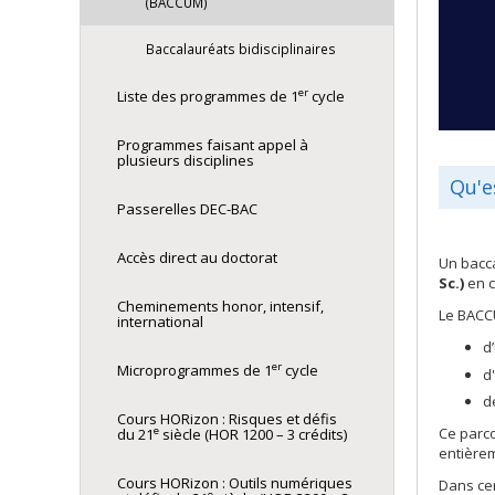
(BACCUM)
Baccalauréats bidisciplinaires
er
Liste des programmes de 1
cycle
Programmes faisant appel à
plusieurs disciplines
Qu'e
Passerelles DEC-BAC
Accès direct au doctorat
Un bacc
Sc.)
en c
Cheminements honor, intensif,
Le BACC
international
d
er
Microprogrammes de 1
cycle
d
d
Cours HORizon : Risques et défis
Ce parc
e
du 21
siècle (HOR 1200 – 3 crédits)
entière
Cours HORizon : Outils numériques
Dans cer
e