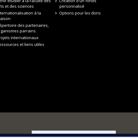
enir étudier à la Faculté des
Création d'un fonds
rts et des sciences
personnalisé
nternationalisation à la
Options pour les dons
aison
épertoire des partenaires,
rganismes parrains
rojets internationaux
essources et liens utiles
FACULTÉ DES ARTS ET DES SCIENCES