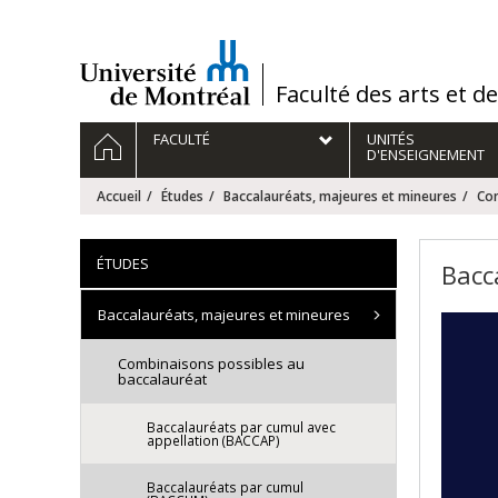
Passer
au
contenu
/
Faculté des arts et d
Navigation
ACCUEIL
FACULTÉ
UNITÉS
principale
D'ENSEIGNEMENT
Accueil
Études
Baccalauréats, majeures et mineures
Com
ÉTUDES
Bacc
Baccalauréats, majeures et mineures
Combinaisons possibles au
baccalauréat
Baccalauréats par cumul avec
appellation (BACCAP)
Baccalauréats par cumul