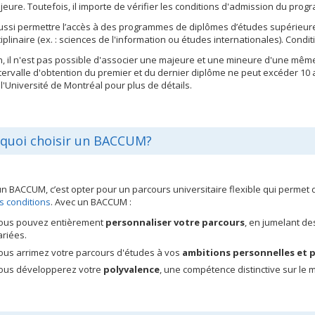
jeure. Toutefois, il importe de vérifier les conditions d'admission du prog
aussi permettre l’accès à des programmes de diplômes d’études supérieures
ciplinaire (ex. : sciences de l'information ou études internationales). Condi
n, il n'est pas possible d'associer une majeure et une mineure d'une même
intervalle d'obtention du premier et du dernier diplôme ne peut excéder 10
 l'Université de Montréal pour plus de détails.
quoi choisir un BACCUM?
un BACCUM, c’est opter pour un parcours universitaire flexible qui permet 
s conditions
. Avec un BACCUM :
ous pouvez entièrement
personnaliser votre parcours
, en jumelant de
ariées.
ous arrimez votre parcours d'études à vos
ambitions personnelles et 
ous développerez votre
polyvalence
, une compétence distinctive sur le 