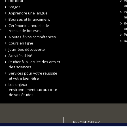
Doctorat
V
a
Stages
I
Apprendre une langue
m
Bourses et financement
R
Cérémonie annuelle de
,
o
remise de bourses
P
Ajoutez à vos compétences
R
Cours en ligne
Journées découverte
Activités d'été
Étudier à la Faculté des arts et
des sciences
Services pour votre réussite
et votre bien-être
Les enjeux
environnementaux au cœur
de vos études
BESOIN D'AIDE?