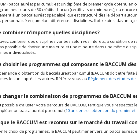
M (baccalauréat par cumul) est un diplôme de premier cycle obtenu en co
ogrammes courts de 30 crédits chacun (certificats ou mineures), ou encore d
ement à un baccalauréat spécialisé, qui est structuré dès le départ autou
 personnalisé en jumelant différentes disciplines. Il offre ainsi davantage d
e combiner n'importe quelles disciplines?
vez combiner des disciplines variées selon vos intérêts, à condition de r
 pas possible de choisir une majeure et une mineure dans une même discip
mes individualisés.
e choisir les programmes qui composent le BACCUM dès
demande d'obtention du baccalauréat par cumul (BACCUM) doit être faite à 
mes les uns après les autres. Référez-vous au
Règlement des études de 
je changer la combinaison de programmes de BACCUM en
est possible d’ajuster votre parcours de BACCUM, tant que vous respectez
pléter un baccalauréat par cumul (
10 ans entre l'obtention du premier et
 que le BACCUM est reconnu sur le marché du travail c
on le choix de programmes, le BACCUM peut mener vers un baccalauréat ès a