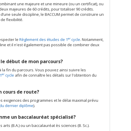
mbinant une majeure et une mineure (ou un certificat), ou
eux majeures de 60 crédits, pour totaliser 90 crédits.
r d’une seule discipline, le BACCUM permet de construire un
e flexibilité.
er
especter le
Règlement des études de 1
cycle
. Notamment,
line et il n'est également pas possible de combiner deux
 le début de mon parcours?
la fin du parcours. Vous pouvez ainsi suivre les
er
1
cycle
afin de connaître les détails sur l'obtention du
 cours de route?
 les exigences des programmes et le délai maximal prévu
 du dernier diplôme
).
omme un baccalauréat spécialisé?
rts (B.A.) ou un baccalauréat ès sciences (B. Sc.).