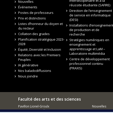
interdisciplinaire et à la
Nouvelles
réussite étudiante (SAFIRE)
Événements
Direction de l’enseignement
Postes de professeurs
de service en informatique
Prix et distinctions
(DESI)
Listes d’honneur du doyen et
Installations d’enseignement
du recteur
de production et de
Collation des grades
recherche
Planification stratégique 2023-
Stratégies numériques en
2028
enseignement et
apprentissage et LaM –
Équité, Diversité et Inclusion
Laboratoire multimédia
Relations avec les Premiers
Centre de développement
Peuples
professionnel continu
IA générative
(PRAXIS)
Nos baladodiffusions
Nous joindre
Faculté des arts et des sciences
Pavillon Lionel-Groulx
Nouvelles
3150, rue Jean-Brillant