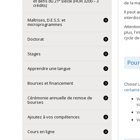
et défis du 21
siècle (HOR 3200 – 3
de la ma
crédits)
Il peut 
interdis
Maîtrises, D.E.S.S. et
microprogrammes
Attentio
plus, l'
cycle de
Doctorat
Stages
Pour
Apprendre une langue
Bourses et financement
Choisir 
certaine
Cérémonie annuelle de remise de
V
bourses
v
V
Ajoutez à vos compétences
V
Cours en ligne