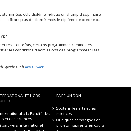
déterminées et le diplôme indique un champ disciplinaire
, offrant plus de liberté, mais le diplôme ne précise pas
rs?
rieures. Toutefois, certains programmes comme des
vérifier les conditions d'admissions des programmes visés.
 du grade sur le
lien suivant
.
NTERNATIONAL ET HORS
FAIRE UN DON
UÉBEC
Soutenir les arts et les
’international à la Faculté des
sciences
rts et des sciences
Quelques campagnes et
épart vers l’international
projets inspirants en cours