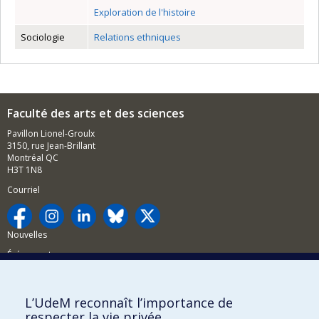
Exploration de l'histoire
Sociologie
Relations ethniques
Faculté des arts et des sciences
Pavillon Lionel-Groulx
3150, rue Jean-Brillant
Montréal QC
H3T 1N8
Courriel
Nouvelles
Événements
Comment soutenir la FAS?
L’UdeM reconnaît l’importance de
BESOIN D'AIDE?
respecter la vie privée