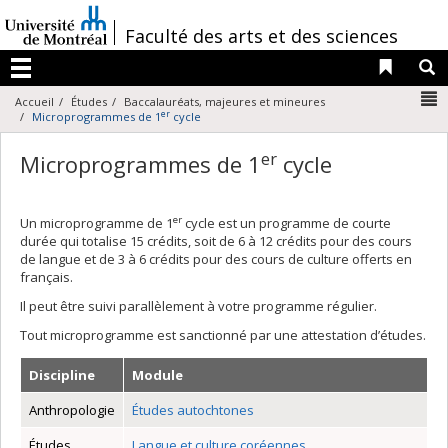
Passer
au
/
Faculté des arts et des sciences
contenu
Liens 
R
Menu
N
Accueil
Études
Baccalauréats, majeures et mineures
er
Microprogrammes de 1
cycle
er
Microprogrammes de 1
cycle
er
Un microprogramme de 1
cycle est un programme de courte
durée qui totalise 15 crédits, soit de 6 à 12 crédits pour des cours
de langue et de 3 à 6 crédits pour des cours de culture offerts en
français.
Il peut être suivi parallèlement à votre programme régulier.
Tout microprogramme est sanctionné par une attestation d’études.
Discipline
Module
Anthropologie
Études autochtones
Études
Langue et culture coréennes