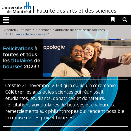
Passer
au
/
Faculté des arts et des sciences
contenu
Liens 
R
Menu
Accueil
Études
Cérémonie annuelle de remise de bourses
Titulaires de bourses 2023
C’est le 21 novembre 2023 qu’a eu lieu la cérémonie
Célébrer les arts et les sciences qui réunissait
étudiantes, étudiants, donatrices et donateurs.
Félicitations aux titulaires de bourses et chaleureux
remerciements aux philanthropes qui rendent possible
la remise de ces prix et bourses!