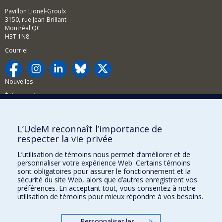
Pavillon Lionel-Groulx
3150, rue Jean-Brillant
Montréal QC
H3T 1N8
Courriel
Nouvelles
Événements
Comment soutenir la FAS?
L’UdeM reconnaît l’importance de
BESOIN D'AIDE?
respecter la vie privée
Plan du site
L’utilisation de témoins nous permet d’améliorer et de
Signaler une erreur
personnaliser votre expérience Web. Certains témoins
sont obligatoires pour assurer le fonctionnement et la
Accessibilité
sécurité du site Web, alors que d’autres enregistrent vos
préférences. En acceptant tout, vous consentez à notre
FACULTÉ DES ARTS ET DES SCIENCES
utilisation de témoins pour mieux répondre à vos besoins.
Nos départements et écoles
Personnaliser les
>