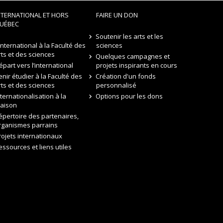
NTERNATIONAL ET HORS
FAIRE UN DON
UÉBEC
Soutenir les arts et les
’international à la Faculté des
sciences
rts et des sciences
Quelques campagnes et
épart vers l’international
projets inspirants en cours
enir étudier à la Faculté des
Création d'un fonds
rts et des sciences
personnalisé
nternationalisation à la
Options pour les dons
aison
épertoire des partenaires,
rganismes parrains
rojets internationaux
essources et liens utiles