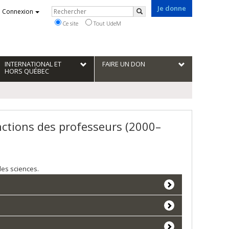
Je donne
Rechercher
Connexion
Rechercher
Ce site
Tout UdeM
INTERNATIONAL ET
FAIRE UN DON
HORS QUÉBEC
inctions des professeurs (2000–
des sciences.