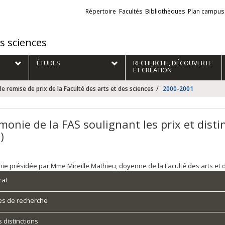
Liens
Répertoire
Facultés
Bibliothèques
Plan campus
externes
es sciences
ÉTUDES
RECHERCHE, DÉCOUVERTE
ET CRÉATION
 remise de prix de la Faculté des arts et des sciences
2000-2001
monie de la FAS soulignant les prix et dist
)
e présidée par Mme Mireille Mathieu, doyenne de la Faculté des arts et 
rat
es de recherche
 distinctions