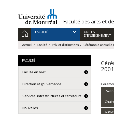
Passer
au
contenu
/
Faculté des arts et d
Navigation
ACCUEIL
FACULTÉ
UNITÉS
principale
D'ENSEIGNEMENT
Accueil
Faculté
Prix et distinctions
Cérémonie annuelle de
FACULTÉ
Céré
2001
Faculté en bref
Direction et gouvernance
Cérémoni
Recto
Services, infrastructures et carrefours
Chair
Nouvelles
Autres