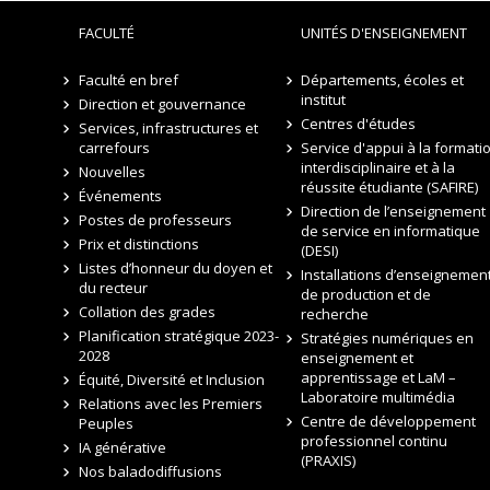
FACULTÉ
UNITÉS D'ENSEIGNEMENT
Faculté en bref
Départements, écoles et
institut
Direction et gouvernance
Centres d'études
Services, infrastructures et
carrefours
Service d'appui à la formati
interdisciplinaire et à la
Nouvelles
réussite étudiante (SAFIRE)
Événements
Direction de l’enseignement
Postes de professeurs
de service en informatique
Prix et distinctions
(DESI)
Listes d’honneur du doyen et
Installations d’enseignement
du recteur
de production et de
Collation des grades
recherche
Planification stratégique 2023-
Stratégies numériques en
2028
enseignement et
apprentissage et LaM –
Équité, Diversité et Inclusion
Laboratoire multimédia
Relations avec les Premiers
Centre de développement
Peuples
professionnel continu
IA générative
(PRAXIS)
Nos baladodiffusions