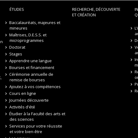
ÉTUDES
RECHERCHE, DÉCOUVERTE
I
ET CRÉATION
Q
Baccalauréats, majeures et
mineures
L
a
Maîtrises, D.E.S.S. et
microprogrammes
D
on
Doctorat
V
a
Stages
I
Apprendre une langue
m
Bourses et financement
R
Cérémonie annuelle de
,
o
remise de bourses
P
Ajoutez à vos compétences
R
Cours en ligne
Journées découverte
Activités d'été
Étudier à la Faculté des arts et
des sciences
Services pour votre réussite
et votre bien-être