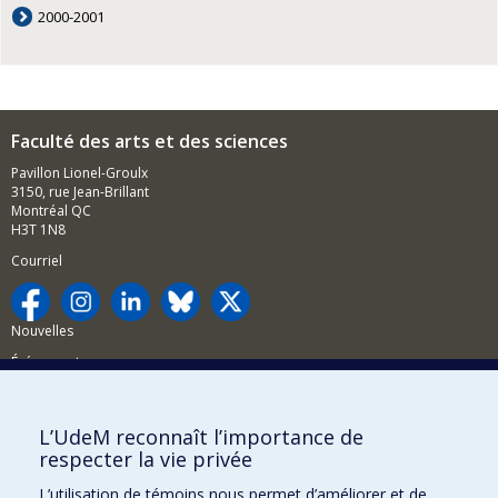
2000-2001
Faculté des arts et des sciences
Pavillon Lionel-Groulx
3150, rue Jean-Brillant
Montréal QC
H3T 1N8
Courriel
Nouvelles
Événements
Comment soutenir la FAS?
L’UdeM reconnaît l’importance de
BESOIN D'AIDE?
respecter la vie privée
Plan du site
L’utilisation de témoins nous permet d’améliorer et de