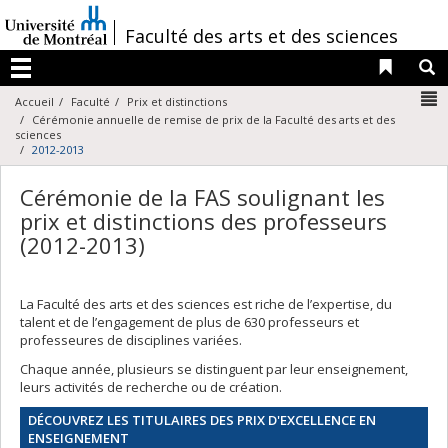
Passer
au
/
Faculté des arts et des sciences
contenu
Liens 
R
Menu
N
Accueil
Faculté
Prix et distinctions
Cérémonie annuelle de remise de prix de la Faculté des arts et des
sciences
2012-2013
Cérémonie de la FAS soulignant les
prix et distinctions des professeurs
(2012-2013)
La Faculté des arts et des sciences est riche de l’expertise, du
talent et de l’engagement de plus de 630 professeurs et
professeures de disciplines variées.
Chaque année, plusieurs se distinguent par leur enseignement,
leurs activités de recherche ou de création.
DÉCOUVREZ LES TITULAIRES DES PRIX D'EXCELLENCE EN
ENSEIGNEMENT