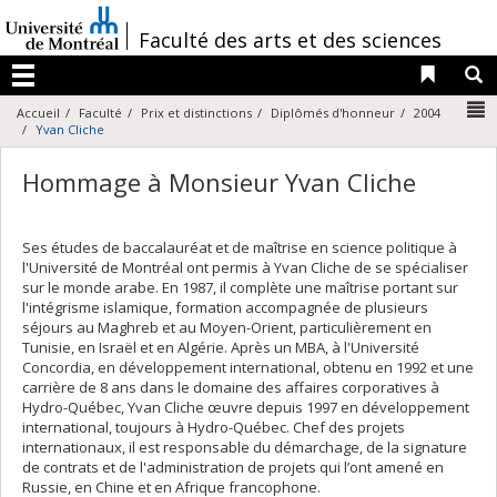
Passer
au
/
Faculté des arts et des sciences
contenu
Liens 
R
Menu
N
Accueil
Faculté
Prix et distinctions
Diplômés d'honneur
2004
Yvan Cliche
Hommage à Monsieur Yvan Cliche
Ses études de baccalauréat et de maîtrise en science politique à
l'Université de Montréal ont permis à Yvan Cliche de se spécialiser
sur le monde arabe. En 1987, il complète une maîtrise portant sur
l'intégrisme islamique, formation accompagnée de plusieurs
séjours au Maghreb et au Moyen-Orient, particulièrement en
Tunisie, en Israël et en Algérie. Après un MBA, à l'Université
Concordia, en développement international, obtenu en 1992 et une
carrière de 8 ans dans le domaine des affaires corporatives à
Hydro-Québec, Yvan Cliche œuvre depuis 1997 en développement
international, toujours à Hydro-Québec. Chef des projets
internationaux, il est responsable du démarchage, de la signature
de contrats et de l'administration de projets qui l’ont amené en
Russie, en Chine et en Afrique francophone.