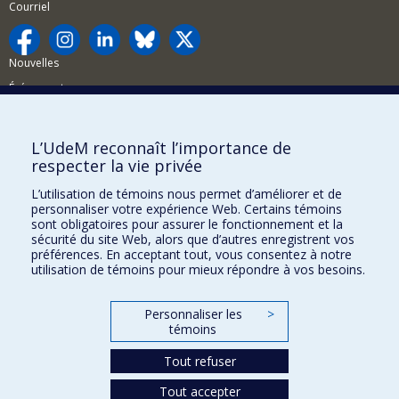
Courriel
Nouvelles
Événements
Comment soutenir la FAS?
L’UdeM reconnaît l’importance de
BESOIN D'AIDE?
respecter la vie privée
Plan du site
L’utilisation de témoins nous permet d’améliorer et de
Signaler une erreur
personnaliser votre expérience Web. Certains témoins
sont obligatoires pour assurer le fonctionnement et la
Accessibilité
sécurité du site Web, alors que d’autres enregistrent vos
préférences. En acceptant tout, vous consentez à notre
FACULTÉ DES ARTS ET DES SCIENCES
utilisation de témoins pour mieux répondre à vos besoins.
Nos départements et écoles
Personnaliser les
>
Nos centres d'études
témoins
Nos programmes et cours
Tout refuser
Tout accepter