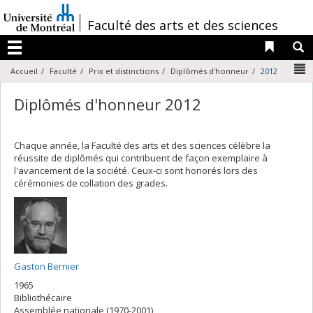
Passer
au
/
Faculté des arts et des sciences
contenu
Liens 
R
Menu
N
Accueil
Faculté
Prix et distinctions
Diplômés d'honneur
2012
Diplômés d'honneur 2012
Chaque année, la Faculté des arts et des sciences célèbre la
réussite de diplômés qui contribuent de façon exemplaire à
l'avancement de la société. Ceux-ci sont honorés lors des
cérémonies de collation des grades.
Gaston Bernier
1965
Bibliothécaire
Assemblée nationale (1970-2001)