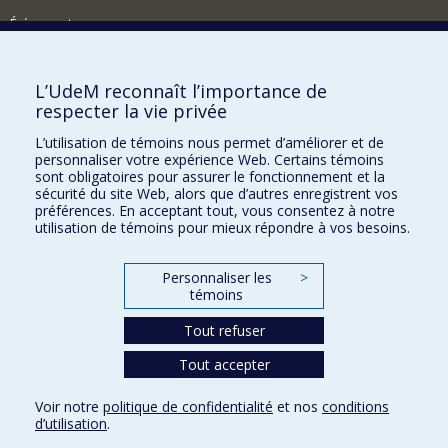
Événements
Comment soutenir la FAS?
L’UdeM reconnaît l’importance de
BESOIN D'AIDE?
respecter la vie privée
Plan du site
L’utilisation de témoins nous permet d’améliorer et de
Signaler une erreur
personnaliser votre expérience Web. Certains témoins
sont obligatoires pour assurer le fonctionnement et la
Accessibilité
sécurité du site Web, alors que d’autres enregistrent vos
préférences. En acceptant tout, vous consentez à notre
FACULTÉ DES ARTS ET DES SCIENCES
utilisation de témoins pour mieux répondre à vos besoins.
Nos départements et écoles
Personnaliser les
>
Nos centres d'études
témoins
Nos programmes et cours
Tout refuser
Tout accepter
Confidentialité
Conditions d’utilisation
Voir notre
politique de confidentialité
et nos
conditions
Paramètres des témoins
d’utilisation
.
Université de