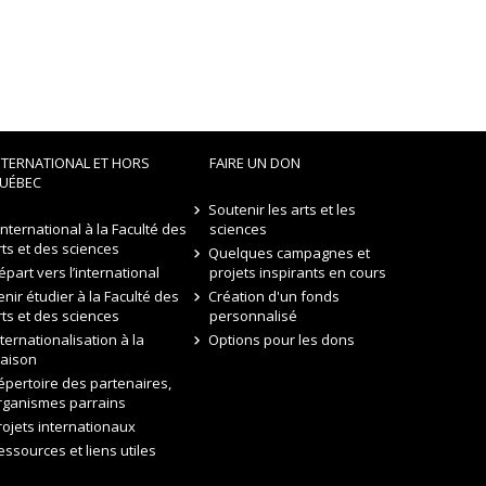
NTERNATIONAL ET HORS
FAIRE UN DON
UÉBEC
Soutenir les arts et les
’international à la Faculté des
sciences
rts et des sciences
Quelques campagnes et
épart vers l’international
projets inspirants en cours
enir étudier à la Faculté des
Création d'un fonds
rts et des sciences
personnalisé
nternationalisation à la
Options pour les dons
aison
épertoire des partenaires,
rganismes parrains
rojets internationaux
essources et liens utiles