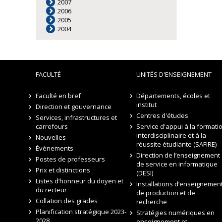
2007
2006
2005
2004
FACULTÉ
UNITÉS D'ENSEIGNEMENT
Faculté en bref
Départements, écoles et
institut
Direction et gouvernance
Centres d'études
Services, infrastructures et
carrefours
Service d'appui à la formati
interdisciplinaire et à la
Nouvelles
réussite étudiante (SAFIRE)
Événements
Direction de l’enseignement
Postes de professeurs
de service en informatique
Prix et distinctions
(DESI)
Listes d’honneur du doyen et
Installations d’enseignement
du recteur
de production et de
Collation des grades
recherche
Planification stratégique 2023-
Stratégies numériques en
2028
enseignement et