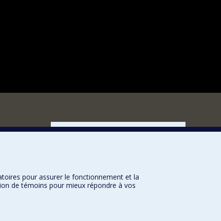
FACULTÉ DES ARTS ET DES SCIENCES
Nos départements et écoles
Nos centres d'études
Nos programmes et cours
atoires pour assurer le fonctionnement et la
sation de témoins pour mieux répondre à vos