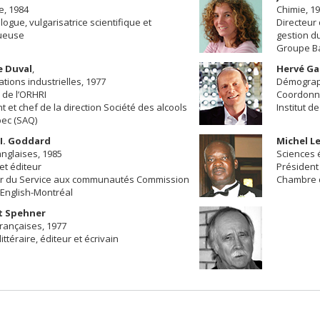
e, 1984
Chimie, 1
ogue, vulgarisatrice scientifique et
Directeur 
ueuse
gestion d
Groupe Ba
e Duval
,
Hervé Ga
ations industrielles, 1977
Démograp
de l’ORHRI
Coordonna
t et chef de la direction Société des alcools
Institut d
ec (SAQ)
I. Goddard
Michel L
nglaises, 1985
Sciences 
 et éditeur
Président 
ur du Service aux communautés Commission
Chambre d
 English-Montréal
t Spehner
rançaises, 1977
littéraire, éditeur et écrivain