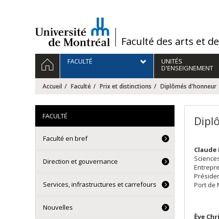
Passer
au
contenu
/
Faculté des arts et d
Navigation
ACCUEIL
FACULTÉ
UNITÉS
principale
D'ENSEIGNEMENT
Accueil
Faculté
Prix et distinctions
Diplômés d'honneur
FACULTÉ
Dipl
Faculté en bref
Claude 
Sciences
Direction et gouvernance
Entrepre
Présiden
Services, infrastructures et carrefours
Port de 
Nouvelles
Ève Chr