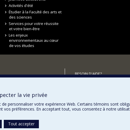
Activités d'été
Étudier à la Faculté des arts et
des sciences
Services pour votre réussite
et votre bien-être
Les enjeux
environnementaux au cœur
de vos études
BESOIN D'AIDE?
Plan du site
utenir la FAS?
Signaler une erreur
ecter la vie privée
Accessibilité
t de personnaliser votre expérience Web. Certains témoins sont oblig
ent vos préférences. En acceptant tout, vous consentez à notre utili
Tout accepter