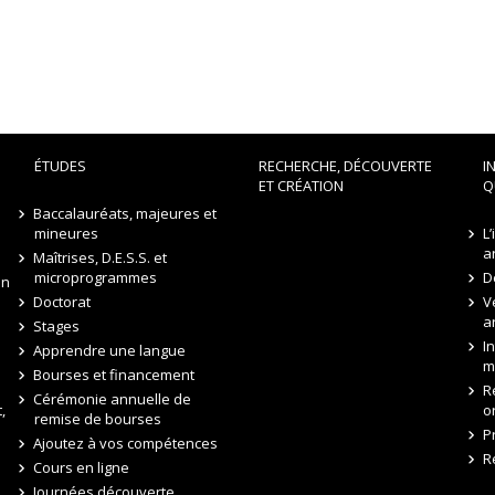
ÉTUDES
RECHERCHE, DÉCOUVERTE
I
ET CRÉATION
Q
Baccalauréats, majeures et
mineures
L
a
Maîtrises, D.E.S.S. et
microprogrammes
D
on
Doctorat
V
a
Stages
I
Apprendre une langue
m
Bourses et financement
R
Cérémonie annuelle de
,
o
remise de bourses
P
Ajoutez à vos compétences
R
Cours en ligne
Journées découverte