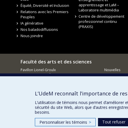
apprentissage et LaM –
Équité, Diversité et Inclusion
Laboratoire multimédia
Relations avec les Premiers
Centre de développement
Peuples
professionnel continu
IA générative
(PRAXIS)
Nos baladodiffusions
Nous joindre
Faculté des arts et des sciences
Pavillon Lionel-Groulx
Nouvelles
3150, rue Jean-Brillant
Événements
Montréal QC
H3T 1N8
Comment so
Courriel
L’UdeM reconnaît l’importance de resp
L’utilisation de témoins nous permet d’améliorer e
sécurité du site Web, alors que d’autres enregistr
besoins.
Tout refuser
Personnaliser les témoins
>