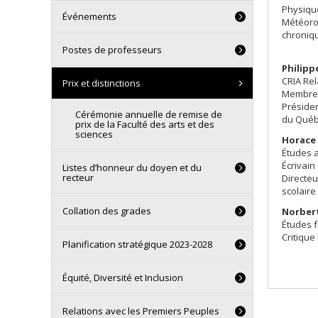
Physiqu
Événements
Météorol
chroniq
Postes de professeurs
Philipp
CRIA Rel
Prix et distinctions
Membre 
Présiden
Cérémonie annuelle de remise de
du Québ
prix de la Faculté des arts et des
sciences
Horace 
Études a
Écrivain
Listes d’honneur du doyen et du
recteur
Directe
scolaire
Collation des grades
Norber
Études f
Critique 
Planification stratégique 2023-2028
Équité, Diversité et Inclusion
Relations avec les Premiers Peuples