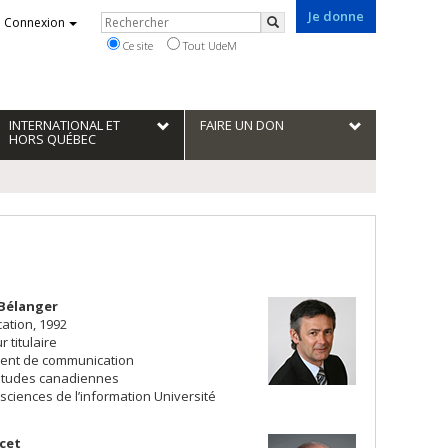
Je donne
Rechercher
Connexion
Rechercher
Ce site
Tout UdeM
INTERNATIONAL ET
FAIRE UN DON
HORS QUÉBEC
 Bélanger
tion, 1992
 titulaire
ent de communication
d’études canadiennes
sciences de l’information Université
cet