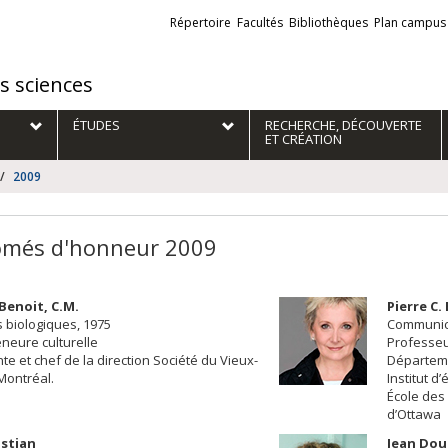
Liens
Répertoire
Facultés
Bibliothèques
Plan campus
externes
es sciences
ÉTUDES
RECHERCHE, DÉCOUVERTE
ET CRÉATION
2009
ômés d'honneur 2009
Benoit, C.M.
Pierre C.
 biologiques, 1975
Communica
neure culturelle
Professeur
te et chef de la direction Société du Vieux-
Départem
Montréal.
Institut 
École des 
d’Ottawa
istian
Jean Dou