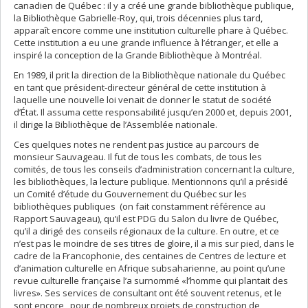
canadien de Québec : il y a créé une grande bibliothèque publique,
la Bibliothèque Gabrielle-Roy, qui, trois décennies plus tard,
apparaît encore comme une institution culturelle phare à Québec.
Cette institution a eu une grande influence à l’étranger, et elle a
inspiré la conception de la Grande Bibliothèque à Montréal.
En 1989, il prit la direction de la Bibliothèque nationale du Québec
en tant que président-directeur général de cette institution à
laquelle une nouvelle loi venait de donner le statut de société
d’État. Il assuma cette responsabilité jusqu’en 2000 et, depuis 2001,
il dirige la Bibliothèque de l’Assemblée nationale.
Ces quelques notes ne rendent pas justice au parcours de
monsieur Sauvageau. Il fut de tous les combats, de tous les
comités, de tous les conseils d’administration concernant la culture,
les bibliothèques, la lecture publique. Mentionnons qu’il a présidé
un Comité d’étude du Gouvernement du Québec sur les
bibliothèques publiques (on fait constamment référence au
Rapport Sauvageau), qu’il est PDG du Salon du livre de Québec,
qu’il a dirigé des conseils régionaux de la culture. En outre, et ce
n’est pas le moindre de ses titres de gloire, il a mis sur pied, dans le
cadre de la Francophonie, des centaines de Centres de lecture et
d’animation culturelle en Afrique subsaharienne, au point qu’une
revue culturelle française l’a surnommé «l’homme qui plantait des
livres». Ses services de consultant ont été souvent retenus, et le
sont encore, pour de nombreux projets de construction de