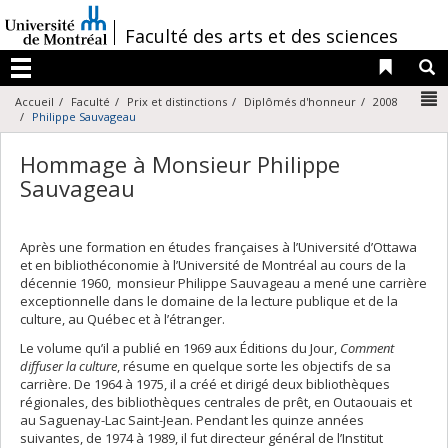
Passer
au
/
Faculté des arts et des sciences
contenu
Liens 
R
Menu
N
Accueil
Faculté
Prix et distinctions
Diplômés d'honneur
2008
Philippe Sauvageau
Hommage à Monsieur Philippe
Sauvageau
Après une formation en études françaises à l’Université d’Ottawa
et en bibliothéconomie à l’Université de Montréal au cours de la
décennie 1960, monsieur Philippe Sauvageau a mené une carrière
exceptionnelle dans le domaine de la lecture publique et de la
culture, au Québec et à l’étranger.
Le volume qu’il a publié en 1969 aux Éditions du Jour,
Comment
diffuser la culture
, résume en quelque sorte les objectifs de sa
carrière. De 1964 à 1975, il a créé et dirigé deux bibliothèques
régionales, des bibliothèques centrales de prêt, en Outaouais et
au Saguenay-Lac Saint-Jean. Pendant les quinze années
suivantes, de 1974 à 1989, il fut directeur général de l’Institut