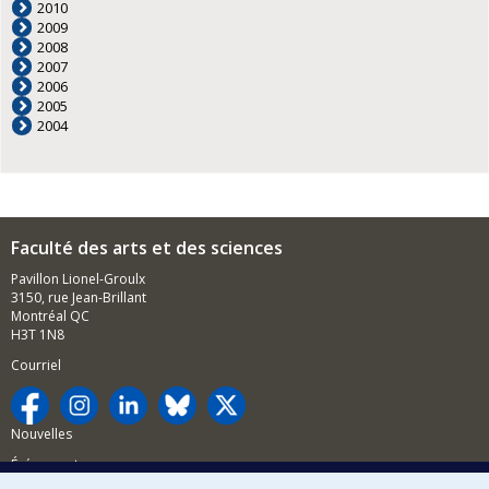
2010
2009
2008
2007
2006
2005
2004
Faculté des arts et des sciences
Pavillon Lionel-Groulx
3150, rue Jean-Brillant
Montréal QC
H3T 1N8
Courriel
Nouvelles
Événements