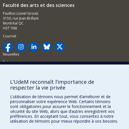
Faculté des arts et des sciences
Pavillon Lionel-Groulx
3150, rue Jean-Brillant
Montréal QC
H3T 1N8
Courriel
Nouvelles
Événements
Comment soutenir la FAS?
L’UdeM reconnaît l’importance de
BESOIN D'AIDE?
respecter la vie privée
Plan du site
L’utilisation de témoins nous permet d’améliorer et de
Signaler une erreur
personnaliser votre expérience Web. Certains témoins
sont obligatoires pour assurer le fonctionnement et la
Accessibilité
sécurité du site Web, alors que d’autres enregistrent vos
préférences. En acceptant tout, vous consentez à notre
FACULTÉ DES ARTS ET DES SCIENCES
utilisation de témoins pour mieux répondre à vos besoins.
Nos départements et écoles