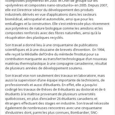
«composites polymères» en 2000 et Chef de groupe sur les
«polymères et composites nano-structurés» en 2005. Depuis 2007,
elle est Directrice sénior du développement des produits
industriels dérivés en vue d’applications dans les secteurs
biomédical, aérospatial et automobile, ainsi que pour les
emballages et la construction. Elle s’est intéressée plus récemment
aux polymères de nature biologique comme les amidons et les
composites renforcés avec des fibres naturelles, ainsi qu’à la
récupération des plastiques recyclés.
Son travail a donné lieu à une cinquantaine de publications
scientifiques et à une douzaine de brevets d’invention. En 1994,
elle reçoit la Médaille del’Ordre du méritede l’Institut pour sa
contribution marquante au transfert technologique d’un nouveau
matériau thermoplastique à une compagnie canadienne, résultat
de plusieurs années de développement soutenu.
Son travail vise non seulement des travaux en laboratoire, mais
aussi la supervision d’une équipe importante de techniciens, de
professionnels et aussi d’étudiants. En effet, elle a jusqu’ici
codirigé les travaux de thèses de 8 étudiants au doctorat et de 6
étudiants à la maîtrise provenant de plusieurs universités
québécoises, en plus d’encadrer 26 étudiants canadiens et
étrangers effectuant des stages en industrie. Son travail nécessite
également de nombreuses rencontres avec une cinquantaine
d’industries dont, parmi les plus connues, Bombardier, SNC-