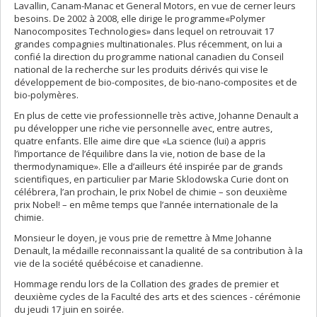
Lavallin, Canam-Manac et General Motors, en vue de cerner leurs
besoins. De 2002 à 2008, elle dirige le programme«Polymer
Nanocomposites Technologies» dans lequel on retrouvait 17
grandes compagnies multinationales. Plus récemment, on lui a
confié la direction du programme national canadien du Conseil
national de la recherche sur les produits dérivés qui vise le
développement de bio-composites, de bio-nano-composites et de
bio-polymères.
En plus de cette vie professionnelle très active, Johanne Denault a
pu développer une riche vie personnelle avec, entre autres,
quatre enfants. Elle aime dire que «La science (lui) a appris
l’importance de l’équilibre dans la vie, notion de base de la
thermodynamique». Elle a d’ailleurs été inspirée par de grands
scientifiques, en particulier par Marie Sklodowska Curie dont on
célébrera, l’an prochain, le prix Nobel de chimie – son deuxième
prix Nobel! – en même temps que l’année internationale de la
chimie.
Monsieur le doyen, je vous prie de remettre à Mme Johanne
Denault, la médaille reconnaissant la qualité de sa contribution à la
vie de la société québécoise et canadienne.
Hommage rendu lors de la Collation des grades de premier et
deuxième cycles de la Faculté des arts et des sciences - cérémonie
du jeudi 17 juin en soirée.