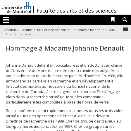
Passer
au
/
Faculté des arts et des sciences
contenu
Liens 
R
Menu
N
Accueil
Faculté
Prix et distinctions
Diplômés d'honneur
2010
Johanne Denault
Hommage à Madame Johanne Denault
Johanne Denault détient un baccalauréat et un doctorat en chimie
de l’Université de Montréal, ce dernier en chimie des polymères
sous la direction du professeur Jacques Prud’homme. En 1986, elle
entreprend sa carrière en recherche et en développement à
l’Institut des matériaux industriels du Conseil national de la
recherche du Canada, à titre d’agent de recherche. Elle s’engage
alors dans la recherche stratégique sur les composites,
particulièrement les composites à base de fibres de verre.
Ses compétences sont rapidement reconnues dans les trois volets
stratégiques des opérations de l’Institut. Ainsi, elle devient
Directrice de recherche dès 1989, Chef de groupe des travaux sur
les «polymères multiphasés» en 1997, Chef de groupe sur les