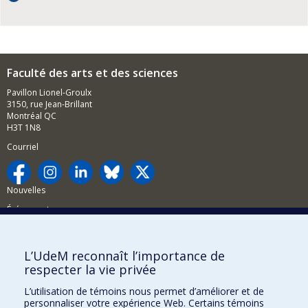
Faculté des arts et des sciences
Pavillon Lionel-Groulx
3150, rue Jean-Brillant
Montréal QC
H3T 1N8
Courriel
Nouvelles
Événements
Comment soutenir la FAS?
L’UdeM reconnaît l’importance de
BESOIN D'AIDE?
respecter la vie privée
Plan du site
L’utilisation de témoins nous permet d’améliorer et de
Signaler une erreur
personnaliser votre expérience Web. Certains témoins