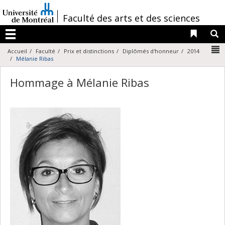
Passer
au
/
Faculté des arts et des sciences
contenu
Liens 
R
Menu
N
Accueil
Faculté
Prix et distinctions
Diplômés d'honneur
2014
Mélanie Ribas
Hommage à Mélanie Ribas