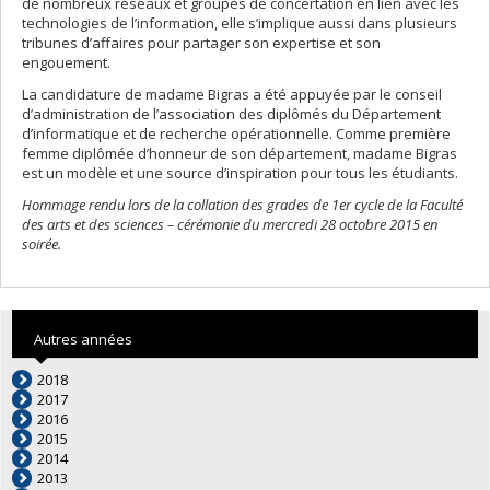
de nombreux réseaux et groupes de concertation en lien avec les
technologies de l’information, elle s’implique aussi dans plusieurs
tribunes d’affaires pour partager son expertise et son
engouement.
La candidature de madame Bigras a été appuyée par le conseil
d’administration de l’association des diplômés du Département
d’informatique et de recherche opérationnelle. Comme première
femme diplômée d’honneur de son département, madame Bigras
est un modèle et une source d’inspiration pour tous les étudiants.
Hommage rendu lors de la collation des grades de 1er cycle de la Faculté
des arts et des sciences – cérémonie du mercredi 2
8 octobre 2015 en
soirée.
Autres années
2018
2017
2016
2015
2014
2013