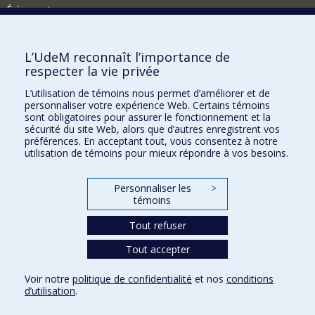
Événements
Comment soutenir la FAS?
L’UdeM reconnaît l’importance de
BESOIN D'AIDE?
respecter la vie privée
Plan du site
L’utilisation de témoins nous permet d’améliorer et de
Signaler une erreur
personnaliser votre expérience Web. Certains témoins
sont obligatoires pour assurer le fonctionnement et la
Accessibilité
sécurité du site Web, alors que d’autres enregistrent vos
préférences. En acceptant tout, vous consentez à notre
FACULTÉ DES ARTS ET DES SCIENCES
utilisation de témoins pour mieux répondre à vos besoins.
Nos départements et écoles
Personnaliser les
>
Nos centres d'études
témoins
Nos programmes et cours
Tout refuser
Tout accepter
Confidentialité
Conditions d’utilisation
Voir notre
politique de confidentialité
et nos
conditions
Paramètres des témoins
d’utilisation
.
Université de
Montréal