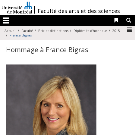
Passer
au
/
Faculté des arts et des sciences
contenu
Liens 
R
Menu
N
Accueil
Faculté
Prix et distinctions
Diplômés d'honneur
2015
France Bigras
Hommage à France Bigras