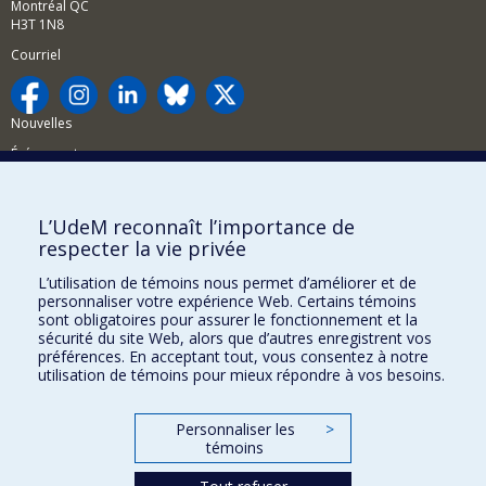
Montréal QC
H3T 1N8
Courriel
Nouvelles
Événements
Comment soutenir la FAS?
L’UdeM reconnaît l’importance de
BESOIN D'AIDE?
respecter la vie privée
Plan du site
L’utilisation de témoins nous permet d’améliorer et de
Signaler une erreur
personnaliser votre expérience Web. Certains témoins
sont obligatoires pour assurer le fonctionnement et la
Accessibilité
sécurité du site Web, alors que d’autres enregistrent vos
préférences. En acceptant tout, vous consentez à notre
FACULTÉ DES ARTS ET DES SCIENCES
utilisation de témoins pour mieux répondre à vos besoins.
Nos départements et écoles
Personnaliser les
>
Nos centres d'études
témoins
Nos programmes et cours