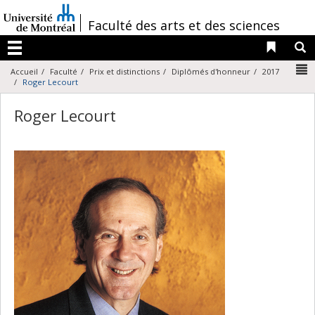
Passer
au
/
Faculté des arts et des sciences
contenu
Liens 
R
Menu
N
Accueil
Faculté
Prix et distinctions
Diplômés d'honneur
2017
Roger Lecourt
Roger Lecourt