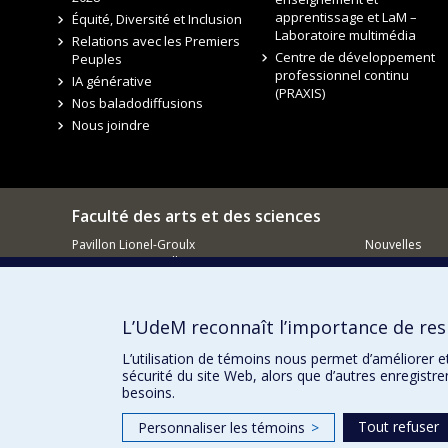
apprentissage et LaM –
Équité, Diversité et Inclusion
Laboratoire multimédia
Relations avec les Premiers
Centre de développement
Peuples
professionnel continu
IA générative
(PRAXIS)
Nos baladodiffusions
Nous joindre
Faculté des arts et des sciences
Pavillon Lionel-Groulx
Nouvelles
3150, rue Jean-Brillant
Événements
Montréal QC
H3T 1N8
Comment so
Courriel
L’UdeM reconnaît l’importance de resp
L’utilisation de témoins nous permet d’améliorer e
sécurité du site Web, alors que d’autres enregistr
besoins.
Tout refuser
Personnaliser les témoins
>