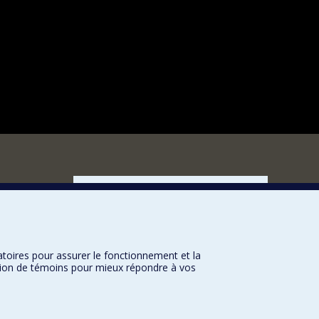
FACULTÉ DES ARTS ET DES SCIENCES
Nos départements et écoles
Nos centres d'études
Nos programmes et cours
atoires pour assurer le fonctionnement et la
sation de témoins pour mieux répondre à vos