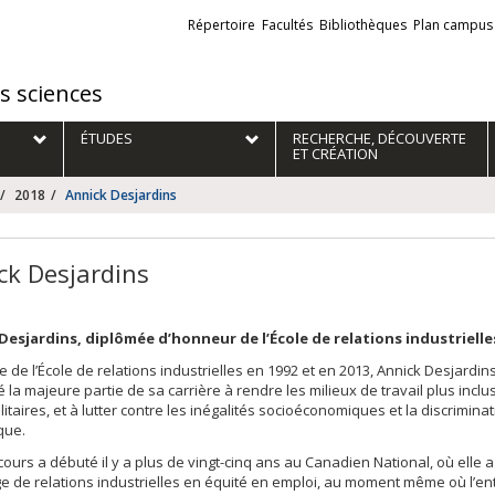
Liens
Répertoire
Facultés
Bibliothèques
Plan campus
externes
es sciences
ÉTUDES
RECHERCHE, DÉCOUVERTE
ET CRÉATION
2018
Annick Desjardins
ck Desjardins
Desjardins, diplômée d’honneur de l’École de relations industrielle
 de l’École de relations industrielles en 1992 et en 2013, Annick Desjardin
 la majeure partie de sa carrière à rendre les milieux de travail plus inclus
litaires, et à lutter contre les inégalités socioéconomiques et la discrimina
que.
ours a débuté il y a plus de vingt-cinq ans au Canadien National, où elle a 
e de relations industrielles en équité en emploi, au moment même où l’en