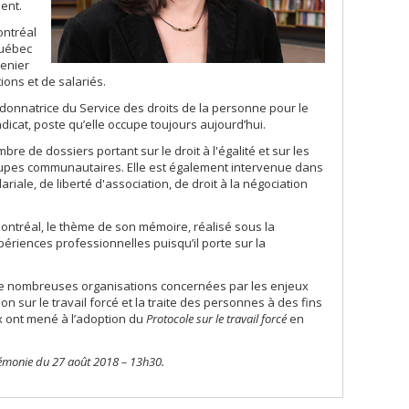
ent.
ontréal
Québec
renier
ions et de salariés.
ordonnatrice du Service des droits de la personne pour le
icat, poste qu’elle occupe toujours aujourd’hui.
e de dossiers portant sur le droit à l'égalité et sur les
roupes communautaires. Elle est également intervenue dans
iale, de liberté d'association, de droit à la négociation
 Montréal, le thème de son mémoire, réalisé sous la
xpériences professionnelles puisqu’il porte sur la
s de nombreuses organisations concernées par les enjeux
n sur le travail forcé et la traite des personnes à des fins
aux ont mené à l’adoption du
Protocole sur le travail forcé
en
érémonie du 27 août 2018 – 13h30.