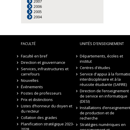
2007
2006
2005
2004
FACULTÉ
UNITÉS D'ENSEIGNEMENT
Faculté en bref
Départements, écoles et
institut
Direction et gouvernance
Centres d'études
Services, infrastructures et
carrefours
Service d'appui à la formati
interdisciplinaire et à la
Nouvelles
réussite étudiante (SAFIRE)
Événements
Direction de l’enseignement
Postes de professeurs
de service en informatique
Prix et distinctions
(DESI)
Listes d’honneur du doyen et
Installations d’enseignement
du recteur
de production et de
Collation des grades
recherche
Planification stratégique 2023-
Stratégies numériques en
2028
enseignement et