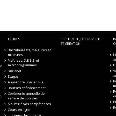
ÉTUDES
RECHERCHE, DÉCOUVERTE
I
ET CRÉATION
Q
Baccalauréats, majeures et
mineures
L
a
Maîtrises, D.E.S.S. et
microprogrammes
D
on
Doctorat
V
a
Stages
I
Apprendre une langue
m
Bourses et financement
R
Cérémonie annuelle de
,
o
remise de bourses
P
Ajoutez à vos compétences
R
Cours en ligne
Journées découverte