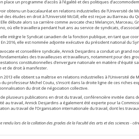
en place un programme d’accès à l’égalité et des politiques d’accommodem
oir obtenu un baccalauréat en relations industrielles de l’Université de M
né des études en droit à l’Université McGill, elle est reçue au Barreau du 
 Elle débute alors sa carrière comme avocate chez Melançon, Marceau, G
tino, où elle travaillera pendant huit ans au service de syndicats, d’associat
 elle intègre le Syndicat canadien de la fonction publique, en tant que co
En 2016, elle est nommée adjointe exécutive du président national du Synd
ocate et conseillère syndicale, Annick Desjardins a conduit un grand nombr
 fondamentales des travailleuses et travailleurs, notamment pour des g
estations constitutionnelles d’envergure nationale en matière d'équité salar
ve et de droit à manifester.
n 2013 elle obtient sa maîtrise en relations industrielles à l’Université de
n du professeur Michel Coutu, s’inscrit dans la droite ligne de ces riches e
tionnalisation du droit de négociation collective.
de plusieurs publications en droit du travail, conférencière invitée dan
lité au travail, Annick Desjardins a également été experte pour la Commissio
tation au travail de l’Organisation internationale du travail, dont les trav
endu lors de la collation des grades de la Faculté des arts et des sciences - c