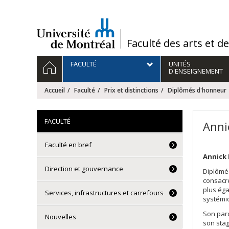
Passer
au
contenu
/
Faculté des arts et d
Navigation
ACCUEIL
FACULTÉ
UNITÉS
principale
D'ENSEIGNEMENT
Accueil
Faculté
Prix et distinctions
Diplômés d'honneur
FACULTÉ
Anni
Faculté en bref
Annick 
Direction et gouvernance
Diplômée
consacré
plus éga
Services, infrastructures et carrefours
systémi
Son parc
Nouvelles
son stag