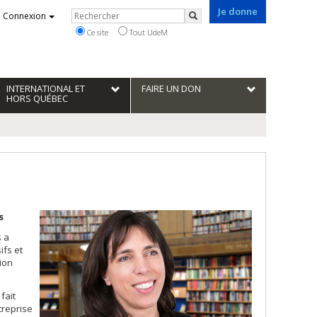
Je donne
Rechercher
Connexion
Rechercher
Ce site
Tout UdeM
INTERNATIONAL ET
FAIRE UN DON
HORS QUÉBEC
s
s a
ifs et
tion
fait
treprise