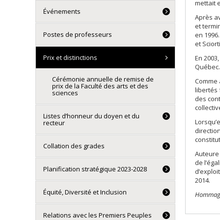
mettait 
Événements
Après av
et termi
Postes de professeurs
en 1996.
et Scior
Prix et distinctions
En 2003,
Québec. 
Cérémonie annuelle de remise de
Comme av
prix de la Faculté des arts et des
libertés
sciences
des cont
collecti
Listes d’honneur du doyen et du
Lorsqu’e
recteur
directio
constitu
Collation des grades
Auteure 
de l’éga
Planification stratégique 2023-2028
d’exploi
2014.
Équité, Diversité et Inclusion
Hommage r
Relations avec les Premiers Peuples