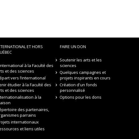
NTERNATIONAL ET HORS
FAIRE UN DON
UÉBEC
Soutenir les arts et les
’international à la Faculté des
sciences
rts et des sciences
Quelques campagnes et
épart vers l’international
projets inspirants en cours
enir étudier à la Faculté des
Création d'un fonds
rts et des sciences
personnalisé
nternationalisation à la
Options pour les dons
aison
épertoire des partenaires,
rganismes parrains
rojets internationaux
essources et liens utiles