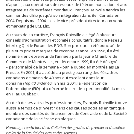
d’appels, aux opérateurs de réseaux de télécommunication et aux
intégrateurs de systèmes mondiaux. François Rainville tiendra les
commandes d’Elix jusqu’à son intégration dans Bell Canada en
2004. Depuis mai 2004, il est le vice-président directeur aux ventes
et marketing de BCE Elix.
Au cours de sa carrière, François Rainville a siégé à plusieurs
conseils d’administration et comités consultatifs, dont le Réseau
InterLogiQ et le Forum des PDG. Son parcours a été ponctué de
plusieurs prix et marques de reconnaissance : en 1996, il a été
nommé « entrepreneur de l’année » par la Jeune Chambre de
Commerce de Montréal et, en décembre 1999, il a été désigné
« personnalité de la semaine » par le quotidien montréalais La
Presse. En 2001, il a accédé au prestigieux rang des 40 cadres
canadiens de moins de 40 ans qui excellent dans leur
domaine
(Top 40 under 40).
En mai 2004, la Fédération de
l’informatique (FiQ) lui a décerné le titre de « personnalité du mois
en TI au Québec ».
Au-delà de ses activités professionnelles, François Rainville trouve
aussi le temps de s’investir dans des causes sociales en tant que
membre des comités de financement de Centraide et de la Société
canadienne de la sclérose en plaques.
Hommage rendu lors de la Collation des grades de premier et deuxième
cycles de la Faculté des arts et des sciences