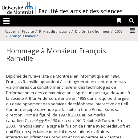
Passer
au
/
Faculté des arts et des sciences
contenu
Liens 
R
Menu
N
Accueil
Faculté
Prix et distinctions
Diplômés d'honneur
2005
François Rainville
Hommage à Monsieur François
Rainville
Diplômé de l’Université de Montréal en informatique en 1984,
François Rainville appartient à cette génération d’entrepreneurs
visionnaires qui conditionnent l’avenir des technologies de
l’information et des communications. Après un passage de 4 ans à
la société Arthur Andersen, il entre en 1988 dans l’équipe chargée
du développement des services de téléphonie interactive de Bell
Canada, équipe devenue par la suite la firme Prima. Sous sa
direction, Prima a figuré, de 1997 à 2000, au palmarès
canadien
Technology Fast 50
de la société Deloitte & Touche. En
2000, François Rainville signe la fusion de Prima avec MediaSoft et
naît Elix, un spécialiste mondial des solutions d’affaires
interactives, offrant ses produits et son expertise aux centres