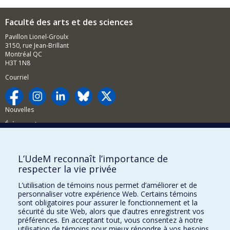
Faculté des arts et des sciences
Pavillon Lionel-Groulx
3150, rue Jean-Brillant
Montréal QC
H3T 1N8
Courriel
Nouvelles
Événements
Comment soutenir la FAS?
L’UdeM reconnaît l’importance de
BESOIN D'AIDE?
respecter la vie privée
Plan du site
L’utilisation de témoins nous permet d’améliorer et de
Signaler une erreur
personnaliser votre expérience Web. Certains témoins
sont obligatoires pour assurer le fonctionnement et la
Accessibilité
sécurité du site Web, alors que d’autres enregistrent vos
préférences. En acceptant tout, vous consentez à notre
FACULTÉ DES ARTS ET DES SCIENCES
utilisation de témoins pour mieux répondre à vos besoins.