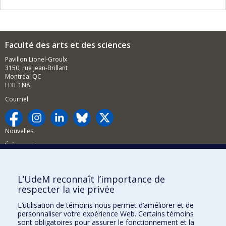
Faculté des arts et des sciences
Pavillon Lionel-Groulx
3150, rue Jean-Brillant
Montréal QC
H3T 1N8
Courriel
Nouvelles
Événements
Comment soutenir la FAS?
L’UdeM reconnaît l’importance de
BESOIN D'AIDE?
respecter la vie privée
Plan du site
L’utilisation de témoins nous permet d’améliorer et de
Signaler une erreur
personnaliser votre expérience Web. Certains témoins
sont obligatoires pour assurer le fonctionnement et la
Accessibilité