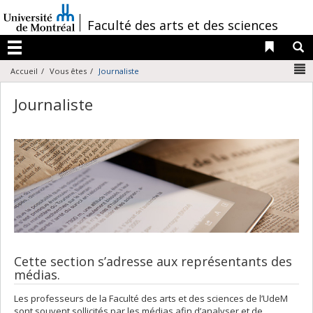
Passer
au
/
Faculté des arts et des sciences
contenu
Liens 
R
Menu
N
Accueil
Vous êtes
Journaliste
Journaliste
Cette section s’adresse aux représentants des
médias.
Les professeurs de la Faculté des arts et des sciences de l’UdeM
sont souvent sollicités par les médias afin d’analyser et de