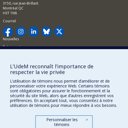
3150, rue Jean-Brillant
Montréal QC
H3T 1N8
Courriel
Nouvelles
Événements
Comment soutenir la FAS?
L’UdeM reconnaît l’importance de
BESOIN D'AIDE?
respecter la vie privée
Plan du site
L’utilisation de témoins nous permet d’améliorer et de
Signaler une erreur
personnaliser votre expérience Web. Certains témoins
sont obligatoires pour assurer le fonctionnement et la
Accessibilité
sécurité du site Web, alors que d’autres enregistrent vos
préférences. En acceptant tout, vous consentez à notre
FACULTÉ DES ARTS ET DES SCIENCES
utilisation de témoins pour mieux répondre à vos besoins.
Nos départements et écoles
Personnaliser les
>
Nos centres d'études
témoins