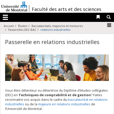
Passer
au
/
Faculté des arts et des sciences
contenu
Liens 
R
Menu
N
Accueil
Études
Baccalauréats, majeures et mineures
Passerelles DEC-BAC
relations industrielles
Passerelle en relations industrielles
Vous êtes détenteur ou détentrice du Diplôme d’études collégiales
(DEC) en
Techniques de comptabilité et de gestion
? Faites
reconnaitre vos acquis dans le cadre du
baccalauréat en relations
industrielles
ou de la
majeure en relations industrielles
de
l’Université de Montréal.