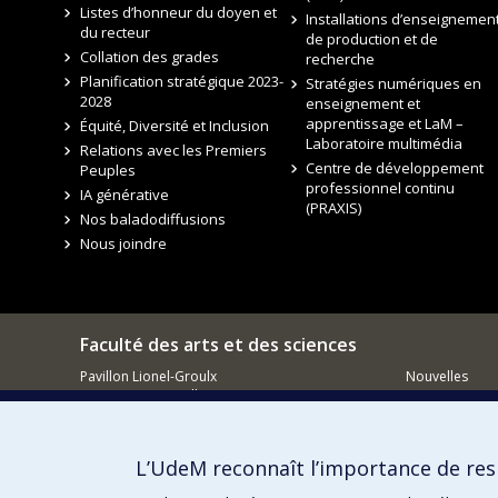
Listes d’honneur du doyen et
Installations d’enseignement
du recteur
de production et de
Collation des grades
recherche
Planification stratégique 2023-
Stratégies numériques en
2028
enseignement et
apprentissage et LaM –
Équité, Diversité et Inclusion
Laboratoire multimédia
Relations avec les Premiers
Centre de développement
Peuples
professionnel continu
IA générative
(PRAXIS)
Nos baladodiffusions
Nous joindre
Faculté des arts et des sciences
Pavillon Lionel-Groulx
Nouvelles
3150, rue Jean-Brillant
Événements
Montréal QC
H3T 1N8
Comment so
Courriel
L’UdeM reconnaît l’importance de resp