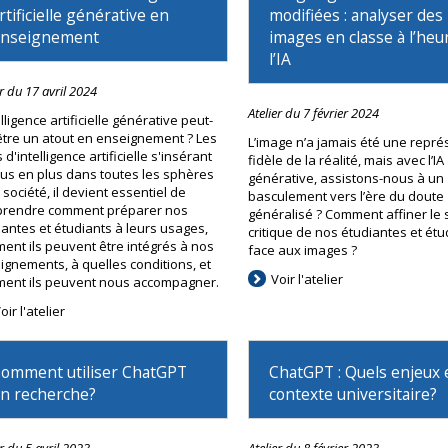
rtificielle générative en
modifiées : analyser des
nseignement
images en classe à l’heu
l’IA
er du 17 avril 2024
Atelier du 7 février 2024
elligence artificielle générative peut-
 être un atout en enseignement ? Les
L’image n’a jamais été une repré
s d'intelligence artificielle s'insérant
fidèle de la réalité, mais avec l’IA
lus en plus dans toutes les sphères
générative, assistons-nous à un
 société, il devient essentiel de
basculement vers l’ère du doute
rendre comment préparer nos
généralisé ? Comment affiner le
iantes et étudiants à leurs usages,
critique de nos étudiantes et étu
ent ils peuvent être intégrés à nos
face aux images ?
ignements, à quelles conditions, et
Voir l'atelier
ent ils peuvent nous accompagner.
oir l'atelier
omment utiliser ChatGPT
ChatGPT : Quels enjeux 
en recherche?
contexte universitaire?
er du 5 avril 2023
Atelier du 8 février 2023