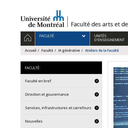
Passer
au
contenu
/
Faculté des arts et d
Navigation
ACCUEIL
FACULTÉ
UNITÉS
principale
D'ENSEIGNEMENT
Accueil
Faculté
IA générative
Ateliers de la Faculté
FACULTÉ
Faculté en bref
Direction et gouvernance
Services, infrastructures et carrefours
Nouvelles