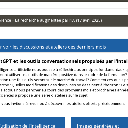
rence - La recherche augmentée par l'IA (17 avril 2025)
 voir les discussions et ateliers des derniers mois
tGPT et les outils conversationnels propulsés par l'intell
telligence artificielle nous pousse à réfléchir aux principes fondamentaux
ent utiliser ces outils de manière positive dans le cadre de la formation
sation une fois qu’ils seront sur le marché du travail? Comment ces outils 
erche? Quelles modifications des disciplines se dessinent à l’horizon? Ce
es et tous nous pencher au cours des prochains mois et prochaines années e
ciences a proposé une série d'ateliers sur le sujet.
 vous invitons à revoir ou à découvrir les ateliers offerts précédemment :
’utilisation de l’intelligence
Images générées et