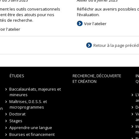
ent les outils conversationnels
Réfléchir aux avenirs possibles 
ent être des atouts pour nos
l’évaluation.
ités de recherche.
Voir l'atelier
oir l'atelier
Retour à la page précé
ÉTUDES
RECHERCHE, DÉCOUVERTE
I
ET CRÉATION
Q
Baccalauréats, majeures et
mineures
L
a
Maîtrises, D.E.S.S. et
microprogrammes
D
on
Doctorat
V
a
Stages
I
Apprendre une langue
m
Bourses et financement
R