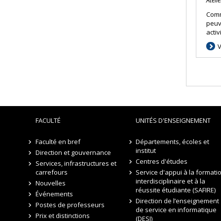
Comm
peuv
activ
V
FACULTÉ
UNITÉS D'ENSEIGNEMENT
Faculté en bref
Départements, écoles et
institut
Direction et gouvernance
Centres d'études
Services, infrastructures et
carrefours
Service d'appui à la formati
interdisciplinaire et à la
Nouvelles
réussite étudiante (SAFIRE)
Événements
Direction de l’enseignement
Postes de professeurs
de service en informatique
Prix et distinctions
(DESI)