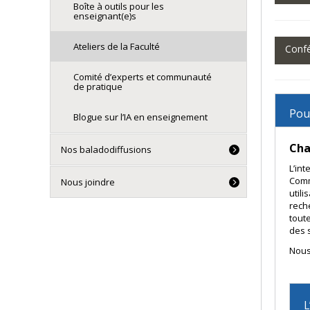
Boîte à outils pour les
enseignant(e)s
Ateliers de la Faculté
Confé
Comité d’experts et communauté
de pratique
Pour
Blogue sur l’IA en enseignement
Cha
Nos baladodiffusions
L’in
Comm
Nous joindre
utili
rech
tout
des s
Nous
L