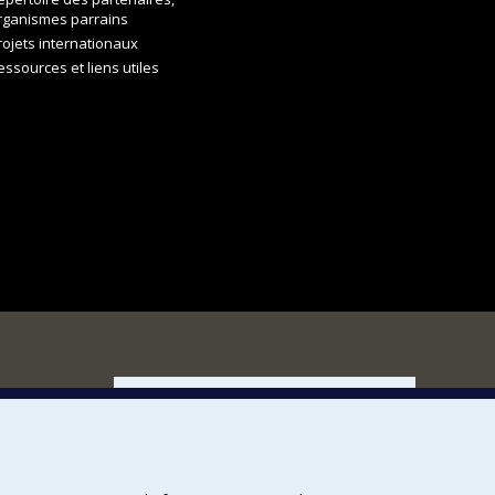
rganismes parrains
rojets internationaux
essources et liens utiles
FACULTÉ DES ARTS ET DES SCIENCES
Nos départements et écoles
Nos centres d'études