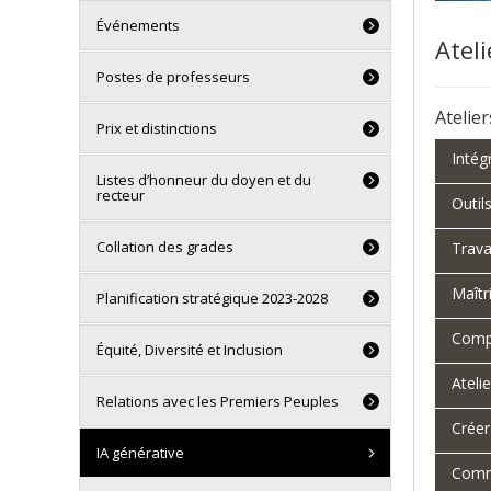
Événements
Ateli
Postes de professeurs
Atelie
Prix et distinctions
Intégr
Listes d’honneur du doyen et du
recteur
Outil
Collation des grades
Trava
Maîtr
Planification stratégique 2023-2028
Compr
Équité, Diversité et Inclusion
Atelie
Relations avec les Premiers Peuples
Créer
IA générative
Comme