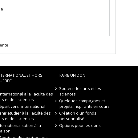
de
dente
NTERNATIONAL ET HORS
FAIRE UN DON
UÉBEC
Soutenir les arts et les
’international à la Faculté des
sciences
rts et des sciences
Quelques campagnes et
épart vers l’international
projets inspirants en cours
enir étudier à la Faculté des
Création d'un fonds
rts et des sciences
personnalisé
nternationalisation à la
Options pour les dons
aison
épertoire des partenaires,