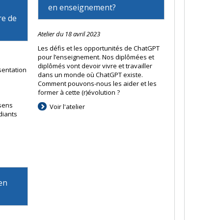
en enseignement?
re de
Atelier du 18 avril 2023
Les défis et les opportunités de ChatGPT
pour l’enseignement. Nos diplômées et
diplômés vont devoir vivre et travailler
sentation
dans un monde où ChatGPT existe.
Comment pouvons-nous les aider et les
former à cette (r)évolution ?
 sens
Voir l'atelier
diants
en