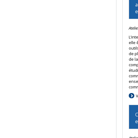
a
e
Ateli
L’int
elle
outil
de p
de la
comp
étud
comm
ense
comm
V
C
Ateli