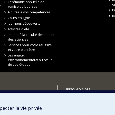
Cérémonie annuelle de
,
o
remise de bourses
P
Ajoutez à vos compétences
R
Cours en ligne
Journées découverte
Activités d'été
Étudier à la Faculté des arts et
des sciences
Services pour votre réussite
et votre bien-être
Les enjeux
environnementaux au cœur
de vos études
BESOIN D'AIDE?
Plan du site
utenir la FAS?
Signaler une erreur
ecter la vie privée
Accessibilité