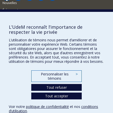
Nouvelles
Événements
Comment soutenir la FAS?
L’UdeM reconnaît l’importance de
BESOIN D'AIDE?
respecter la vie privée
Plan du site
L’utilisation de témoins nous permet d’améliorer et de
Signaler une erreur
personnaliser votre expérience Web. Certains témoins
sont obligatoires pour assurer le fonctionnement et la
Accessibilité
sécurité du site Web, alors que d’autres enregistrent vos
préférences. En acceptant tout, vous consentez à notre
FACULTÉ DES ARTS ET DES SCIENCES
utilisation de témoins pour mieux répondre à vos besoins.
Nos départements et écoles
Personnaliser les
>
Nos centres d'études
témoins
Nos programmes et cours
Tout refuser
Tout accepter
Confidentialité
Conditions d’utilisation
Voir notre
politique de confidentialité
et nos
conditions
Paramètres des témoins
d’utilisation
.