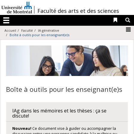
Passer
au
/
Faculté des arts et des sciences
contenu
Liens 
R
Menu
N
Accueil
Faculté
IA générative
Boîte à outils pour les enseignant(e)s
Boîte à outils pour les enseignant(e)s
IAg dans les mémoires et les thèses : ça se
discute!
Nouveau!
Ce document vise à guider ou accompagner la
discussion entre une personne candidate à la maîtrise ou