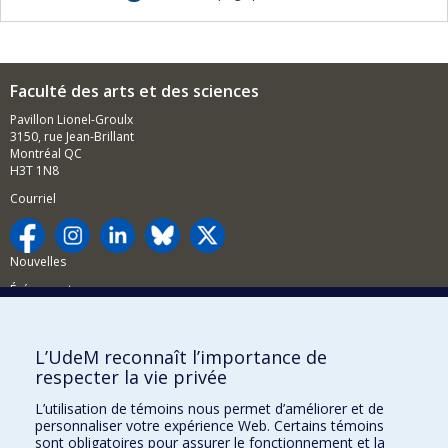
Faculté des arts et des sciences
Pavillon Lionel-Groulx
3150, rue Jean-Brillant
Montréal QC
H3T 1N8
Courriel
Nouvelles
Événements
Comment soutenir la FAS?
L’UdeM reconnaît l’importance de
BESOIN D'AIDE?
respecter la vie privée
Plan du site
L’utilisation de témoins nous permet d’améliorer et de
Signaler une erreur
personnaliser votre expérience Web. Certains témoins
sont obligatoires pour assurer le fonctionnement et la
Accessibilité