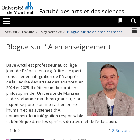
Passer
au
/
Faculté des arts et des sciences
contenu
Liens 
R
Menu
N
Accueil
Faculté
IA générative
Blogue sur l’IA en enseignement
Blogue sur l’IA en enseignement
Dave Anctil est professeur au collège
Jean-de-Brébeuf et a agi à titre d'expert-
conseiller en intégration de l’IA auprès
de la Faculté des arts et des sciences, en
2024 et 2025. Il détient un doctorat en
philosophie de l’Université de Montréal
et de Sorbonne-Panthéon (Paris-1). Son
expertise porte sur l’interaction entre
l’humain et les systèmes d’IA,
notamment leur intégration responsable
et bénéfique dans les sphères du travail et de l’éducation.
1 de 2.
1
2
Suivant