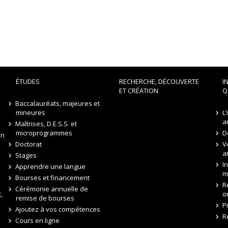
ÉTUDES
RECHERCHE, DÉCOUVERTE
I
ET CRÉATION
Q
Baccalauréats, majeures et
mineures
L
a
Maîtrises, D.E.S.S. et
microprogrammes
D
on
Doctorat
V
a
Stages
I
Apprendre une langue
m
Bourses et financement
R
Cérémonie annuelle de
,
o
remise de bourses
P
Ajoutez à vos compétences
R
Cours en ligne