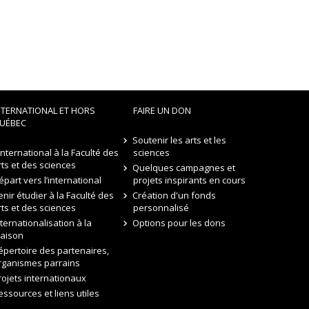
NTERNATIONAL ET HORS
FAIRE UN DON
UÉBEC
Soutenir les arts et les
’international à la Faculté des
sciences
rts et des sciences
Quelques campagnes et
épart vers l’international
projets inspirants en cours
enir étudier à la Faculté des
Création d'un fonds
rts et des sciences
personnalisé
nternationalisation à la
Options pour les dons
aison
épertoire des partenaires,
rganismes parrains
rojets internationaux
essources et liens utiles