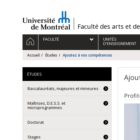
Passer
au
contenu
/
Faculté des arts et d
Navigation
ACCUEIL
FACULTÉ
UNITÉS
principale
D'ENSEIGNEMENT
Accueil
Études
Ajoutez à vos compétences
ÉTUDES
Ajou
Baccalauréats, majeures et mineures
Profi
Maîtrises, D.E.S.S. et
microprogrammes
Doctorat
Stages