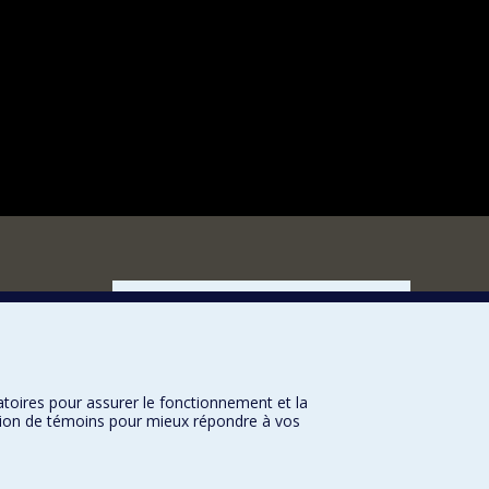
FACULTÉ DES ARTS ET DES SCIENCES
Nos départements et écoles
Nos centres d'études
Nos programmes et cours
atoires pour assurer le fonctionnement et la
sation de témoins pour mieux répondre à vos