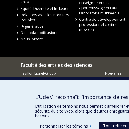
2028
enseignement et
apprentissage et LaM –
Équité, Diversité et Inclusion
Laboratoire multimédia
Relations avec les Premiers
Centre de développement
Peuples
professionnel continu
IA générative
(PRAXIS)
Nos baladodiffusions
Nous joindre
Faculté des arts et des sciences
Pavillon Lionel-Groulx
Nouvelles
3150, rue Jean-Brillant
Événements
Montréal QC
H3T 1N8
Comment so
Courriel
L’UdeM reconnaît l’importance de resp
L’utilisation de témoins nous permet d’améliorer e
sécurité du site Web, alors que d’autres enregistr
besoins.
Tout refuser
Personnaliser les témoins
>