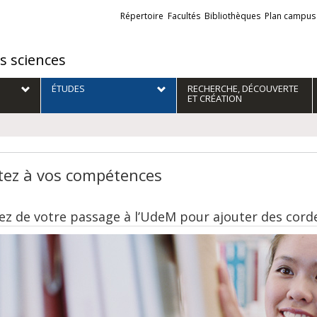
Liens
Répertoire
Facultés
Bibliothèques
Plan campus
externes
es sciences
ÉTUDES
RECHERCHE, DÉCOUVERTE
ET CRÉATION
tez à vos compétences
tez de votre passage à l’UdeM pour ajouter des corde