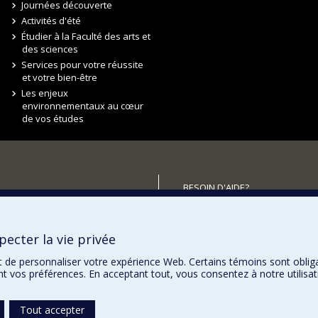
Journées découverte
Activités d'été
Étudier à la Faculté des arts et
des sciences
Services pour votre réussite
et votre bien-être
Les enjeux
environnementaux au cœur
de vos études
BESOIN D'AIDE?
Plan du site
utenir la FAS?
Signaler une erreur
ecter la vie privée
Accessibilité
t de personnaliser votre expérience Web. Certains témoins sont oblig
ent vos préférences. En acceptant tout, vous consentez à notre utili
Tout accepter