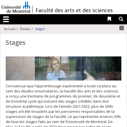
Passer
au
/
Faculté des arts et des sciences
contenu
Liens 
R
Menu
N
Accueil
Études
Stages
Stages
Convaincue que l’apprentissage expérientiel a toute sa place au
sein des études universitaires, la Faculté des arts et des sciences
a conçu une trentaine de programmes de premier, de deuxième et
de troisième cycle qui incluent des stages crédités dans leur
structure académique. Lors de l’année 2021-2022, plus de 3000
stages ont été encadrés par les personnes responsables de la
supervision de stages de la Faculté, ce qui représente environ 30%
de tous les stages faits au sein de l’Université de Montréal. De
plus, la Faculté a créé en 2022 deux nouveaux sigles de stage