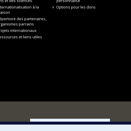
rts et des sciences
personnalisé
nternationalisation à la
Options pour les dons
aison
épertoire des partenaires,
rganismes parrains
rojets internationaux
essources et liens utiles
FACULTÉ DES ARTS ET DES SCIENCES