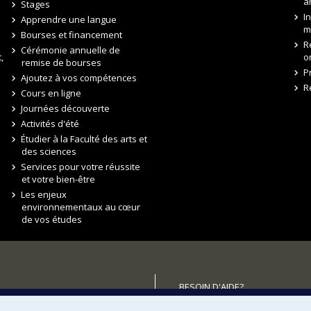
a
Stages
I
Apprendre une langue
m
Bourses et financement
R
Cérémonie annuelle de
,
o
remise de bourses
P
Ajoutez à vos compétences
R
Cours en ligne
Journées découverte
Activités d'été
Étudier à la Faculté des arts et
des sciences
Services pour votre réussite
et votre bien-être
Les enjeux
environnementaux au cœur
de vos études
BESOIN D'AIDE?
Plan du site