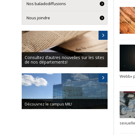
Nos baladodiffusions
Nous joindre
Consultez d’autres nouvelles sur les sites
de nos départements!
Webb» p
vrez le campus MIL!
sexuelle