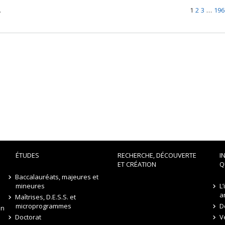
.
1
2
3
…
196
ÉTUDES
RECHERCHE, DÉCOUVERTE
I
ET CRÉATION
Q
Baccalauréats, majeures et
mineures
L
a
Maîtrises, D.E.S.S. et
microprogrammes
D
on
Doctorat
V