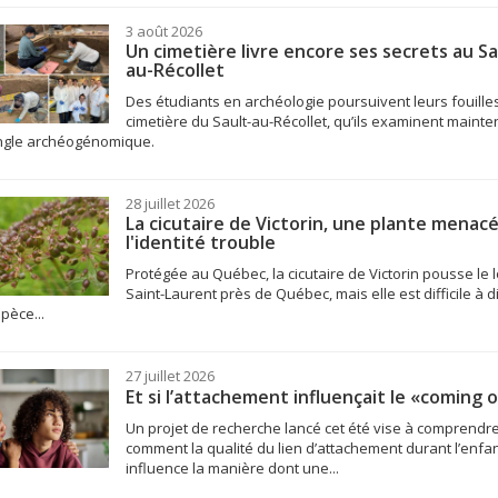
3 août 2026
Un cimetière livre encore ses secrets au Sa
au-Récollet
Des étudiants en archéologie poursuivent leurs fouille
cimetière du Sault-au-Récollet, qu’ils examinent mainte
angle archéogénomique.
28 juillet 2026
La cicutaire de Victorin, une plante menac
l'identité trouble
Protégée au Québec, la cicutaire de Victorin pousse le 
Saint-Laurent près de Québec, mais elle est difficile à d
pèce...
27 juillet 2026
Et si l’attachement influençait le «coming 
Un projet de recherche lancé cet été vise à comprendr
comment la qualité du lien d’attachement durant l’enfa
influence la manière dont une...