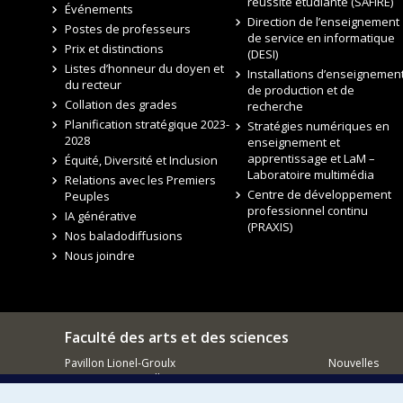
réussite étudiante (SAFIRE)
Événements
Direction de l’enseignement
Postes de professeurs
de service en informatique
Prix et distinctions
(DESI)
Listes d’honneur du doyen et
Installations d’enseignement
du recteur
de production et de
Collation des grades
recherche
Planification stratégique 2023-
Stratégies numériques en
2028
enseignement et
apprentissage et LaM –
Équité, Diversité et Inclusion
Laboratoire multimédia
Relations avec les Premiers
Centre de développement
Peuples
professionnel continu
IA générative
(PRAXIS)
Nos baladodiffusions
Nous joindre
Faculté des arts et des sciences
Pavillon Lionel-Groulx
Nouvelles
3150, rue Jean-Brillant
Événements
Montréal QC