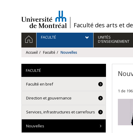
Passer
au
contenu
/
Faculté des arts et d
Navigation
ACCUEIL
FACULTÉ
UNITÉS
principale
D'ENSEIGNEMENT
Accueil
Faculté
Nouvelles
FACULTÉ
Nouv
Faculté en bref
1 de 196
Direction et gouvernance
Services, infrastructures et carrefours
Nouvelles