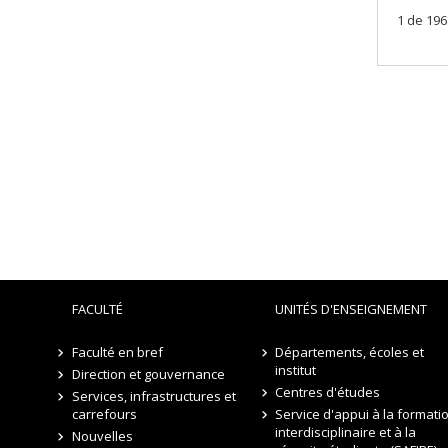
1 de 196
FACULTÉ
UNITÉS D'ENSEIGNEMENT
Faculté en bref
Départements, écoles et
institut
Direction et gouvernance
Centres d'études
Services, infrastructures et
carrefours
Service d'appui à la formati
interdisciplinaire et à la
Nouvelles