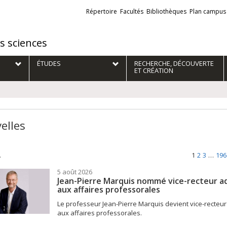
Liens
Répertoire
Facultés
Bibliothèques
Plan campus
externes
es sciences
ÉTUDES
RECHERCHE, DÉCOUVERTE
ET CRÉATION
elles
.
1
2
3
…
196
5 août 2026
Jean-Pierre Marquis nommé vice-recteur ad
aux affaires professorales
Le professeur Jean-Pierre Marquis devient vice-recteur
aux affaires professorales.