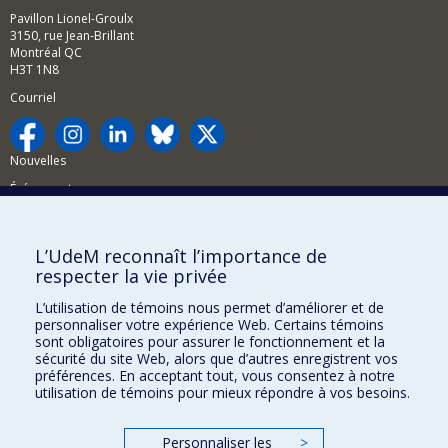
Pavillon Lionel-Groulx
3150, rue Jean-Brillant
Montréal QC
H3T 1N8
Courriel
Nouvelles
Événements
Comment soutenir la FAS?
L’UdeM reconnaît l’importance de
BESOIN D'AIDE?
respecter la vie privée
Plan du site
L’utilisation de témoins nous permet d’améliorer et de
Signaler une erreur
personnaliser votre expérience Web. Certains témoins
sont obligatoires pour assurer le fonctionnement et la
Accessibilité
sécurité du site Web, alors que d’autres enregistrent vos
préférences. En acceptant tout, vous consentez à notre
FACULTÉ DES ARTS ET DES SCIENCES
utilisation de témoins pour mieux répondre à vos besoins.
Nos départements et écoles
Personnaliser les
>
Nos centres d'études