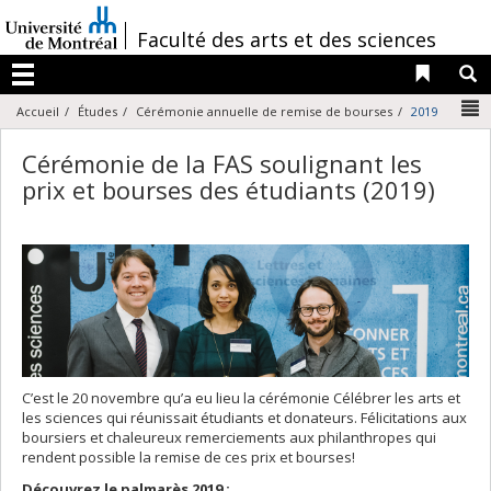
Passer
au
/
Faculté des arts et des sciences
contenu
Liens 
R
Menu
N
Accueil
Études
Cérémonie annuelle de remise de bourses
2019
Cérémonie de la FAS soulignant les
prix et bourses des étudiants (2019)
C’est le 20 novembre qu’a eu lieu la cérémonie Célébrer les arts et
les sciences qui réunissait étudiants et donateurs. Félicitations aux
boursiers et chaleureux remerciements aux philanthropes qui
rendent possible la remise de ces prix et bourses!
Découvrez le palmarès 2019 :