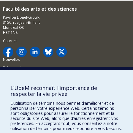
Faculté des arts et des sciences
Pavillon Lionel-Groulx
3150, rue Jean-Brillant
Montréal QC
H3T 1N8
Courriel
Nouvelles
Événements
Comment soutenir la FAS?
L’UdeM reconnaît l’importance de
BESOIN D'AIDE?
respecter la vie privée
Plan du site
L’utilisation de témoins nous permet d’améliorer et de
Signaler une erreur
personnaliser votre expérience Web. Certains témoins
sont obligatoires pour assurer le fonctionnement et la
Accessibilité
sécurité du site Web, alors que d’autres enregistrent vos
préférences. En acceptant tout, vous consentez à notre
FACULTÉ DES ARTS ET DES SCIENCES
utilisation de témoins pour mieux répondre à vos besoins.