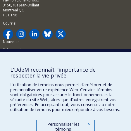
Pavillon Lionel-Groulx
3150, rue Jean-Brillant
Montréal QC
H3T 1N8
Courriel
Nouvelles
Événements
Comment soutenir la FAS?
L’UdeM reconnaît l’importance de
BESOIN D'AIDE?
respecter la vie privée
Plan du site
L’utilisation de témoins nous permet d’améliorer et de
Signaler une erreur
personnaliser votre expérience Web. Certains témoins
sont obligatoires pour assurer le fonctionnement et la
Accessibilité
sécurité du site Web, alors que d’autres enregistrent vos
préférences. En acceptant tout, vous consentez à notre
FACULTÉ DES ARTS ET DES SCIENCES
utilisation de témoins pour mieux répondre à vos besoins.
Nos départements et écoles
Personnaliser les
>
Nos centres d'études
témoins