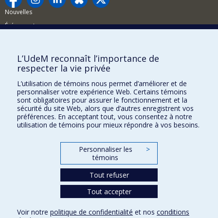
Nouvelles
Événements
Comment soutenir la FAS?
L’UdeM reconnaît l’importance de
BESOIN D'AIDE?
respecter la vie privée
Plan du site
L’utilisation de témoins nous permet d’améliorer et de
Signaler une erreur
personnaliser votre expérience Web. Certains témoins
sont obligatoires pour assurer le fonctionnement et la
Accessibilité
sécurité du site Web, alors que d’autres enregistrent vos
préférences. En acceptant tout, vous consentez à notre
FACULTÉ DES ARTS ET DES SCIENCES
utilisation de témoins pour mieux répondre à vos besoins.
Nos départements et écoles
Personnaliser les
>
Nos centres d'études
témoins
Nos programmes et cours
Tout refuser
Tout accepter
Confidentialité
Conditions d’utilisation
Voir notre
politique de confidentialité
et nos
conditions