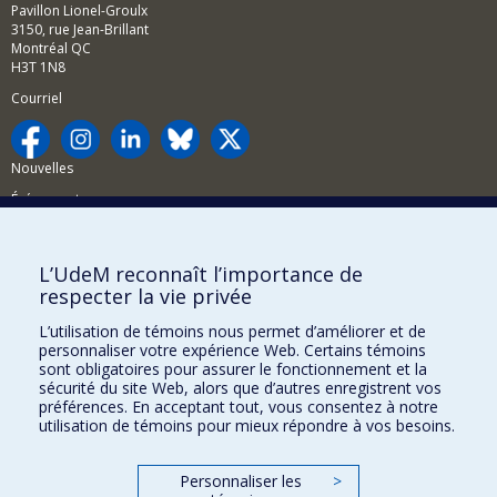
Pavillon Lionel-Groulx
3150, rue Jean-Brillant
Montréal QC
H3T 1N8
Courriel
Nouvelles
Événements
Comment soutenir la FAS?
L’UdeM reconnaît l’importance de
BESOIN D'AIDE?
respecter la vie privée
Plan du site
L’utilisation de témoins nous permet d’améliorer et de
Signaler une erreur
personnaliser votre expérience Web. Certains témoins
sont obligatoires pour assurer le fonctionnement et la
Accessibilité
sécurité du site Web, alors que d’autres enregistrent vos
préférences. En acceptant tout, vous consentez à notre
FACULTÉ DES ARTS ET DES SCIENCES
utilisation de témoins pour mieux répondre à vos besoins.
Nos départements et écoles
Personnaliser les
>
Nos centres d'études