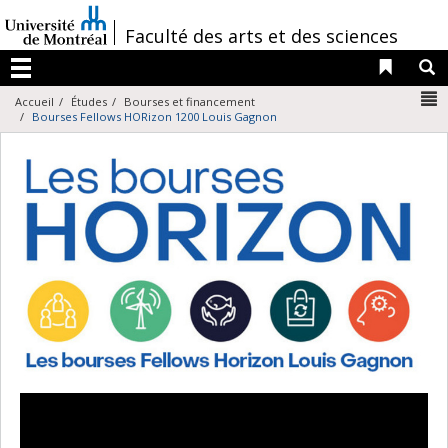
Passer
au
/
Faculté des arts et des sciences
contenu
Liens 
R
Menu
N
Accueil
Études
Bourses et financement
Bourses Fellows HORizon 1200 Louis Gagnon