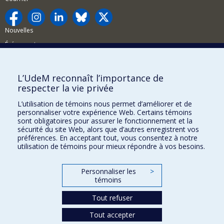
Nouvelles
Événements
Comment soutenir la FAS?
L’UdeM reconnaît l’importance de
BESOIN D'AIDE?
respecter la vie privée
Plan du site
L’utilisation de témoins nous permet d’améliorer et de
Signaler une erreur
personnaliser votre expérience Web. Certains témoins
sont obligatoires pour assurer le fonctionnement et la
Accessibilité
sécurité du site Web, alors que d’autres enregistrent vos
préférences. En acceptant tout, vous consentez à notre
FACULTÉ DES ARTS ET DES SCIENCES
utilisation de témoins pour mieux répondre à vos besoins.
Nos départements et écoles
Personnaliser les
>
Nos centres d'études
témoins
Nos programmes et cours
Tout refuser
Tout accepter
Confidentialité