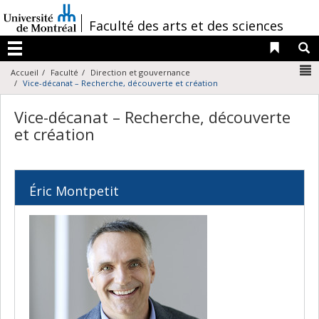
Passer
au
/
Faculté des arts et des sciences
contenu
Liens 
R
Menu
N
Accueil
Faculté
Direction et gouvernance
Vice-décanat – Recherche, découverte et création
Vice-décanat – Recherche, découverte
et création
Éric Montpetit