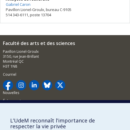
Gabriel Caron
Pavillon Lionel-Groulx, bureau C-9105
514 343-6111, poste 13704
Faculté des arts et des sciences
Pavillon Lionel-Groulx
3150, rue Jean-Brillant
Montréal QC
H3T 1N8
Courriel
Nouvelles
Événements
Comment soutenir la FAS?
L’UdeM reconnaît l’importance de
BESOIN D'AIDE?
respecter la vie privée
Plan du site