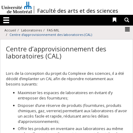
Passer
au
/
Faculté des arts et des sciences
contenu
Liens 
R
Menu
N
Accueil
Laboratoires
FAS-MIL
Centre d’approvisionnement des laboratoires (CAL)
Centre d’approvisionnement des
laboratoires (CAL)
Lors de la conception du projet du Complexe des sciences, il a été
décidé d’implanter un CAL afin de répondre notamment aux
besoins suivants:
Maximiser les espaces de laboratoires en évitant d’y
entreposer des fournitures;
Disposer d’une réserve de produits (fournitures, produits
chimiques, gaz, verrerie) permettant aux laboratoires d'avoir
un accès facile et rapide, réduisant ainsi les délais
d’approvisionnements;
Offrir les produits en inventaire aux laboratoires au même