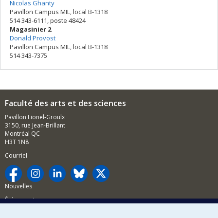
Nicolas Ghanty
Pavillon Campus MIL, local B-1318
514 343-6111, poste 48424
Magasinier 2
Donald Provost
Pavillon Campus MIL, local B-1318
514 343-7375
Faculté des arts et des sciences
Pavillon Lionel-Groulx
3150, rue Jean-Brillant
Montréal QC
H3T 1N8
Courriel
Nouvelles
Événements
Comment soutenir la FAS?