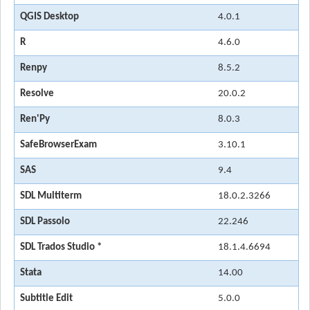
QGIS Desktop
4.0.1
R
4.6.0
Renpy
8.5.2
Resolve
20.0.2
Ren'Py
8.0.3
SafeBrowserExam
3.10.1
SAS
9.4
SDL Multiterm
18.0.2.3266
SDL Passolo
22.246
SDL Trados Studio *
18.1.4.6694
Stata
14.00
Subtitle Edit
5.0.0