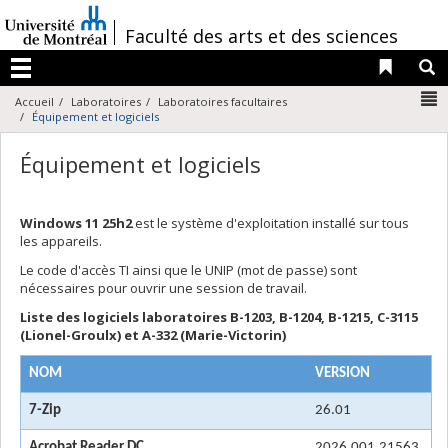
Passer
au
/
Faculté des arts et des sciences
contenu
Liens 
R
Menu
N
Accueil
Laboratoires
Laboratoires facultaires
Équipement et logiciels
Équipement et logiciels
Windows 11 25h2
est le système d'exploitation installé sur tous
les appareils.
Le code d'accès TI ainsi que le UNIP (mot de passe) sont
nécessaires pour ouvrir une session de travail.
Liste des logiciels laboratoires B-1203, B-1204, B-1215, C-3115
(Lionel-Groulx) et A-332 (Marie-Victorin)
NOM
VERSION
7-Zip
26.01
Acrobat Reader DC
2026.001.21563