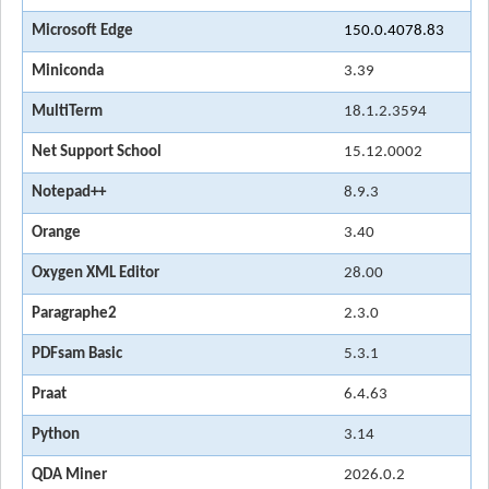
Microsoft Edge
150.0.4078.83
Miniconda
3.39
MultiTerm
18.1.2.3594
Net Support School
15.12.0002
Notepad++
8.9.3
Orange
3.40
Oxygen XML Editor
28.00
Paragraphe2
2.3.0
PDFsam Basic
5.3.1
Praat
6.4.63
Python
3.14
QDA Miner
2026.0.2