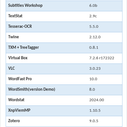
Subtitles Workshop
6.0b
TextStat
2.9c
Tesserac-OCR
5.5.0
Twine
2.12.0
TXM + TreeTagger
0.8.1
Virtual Box
7.2.6 r172322
VLC
3.0.23
WordFast Pro
10.0
WordSmith(version Demo)
8.0
Wordstat
2024.00
XnpViemMP
1.10.5
Zotero
9.0.5