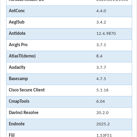
AntConc
4.4.0
AegiSub
3.4.2
Antidote
12.4.9870
Arcgis Pro
3.7.1
AtlasTI(demo)
8.4
Audacity
3.7.7
Basecamp
4.7.5
Cisco Secure Client
5.1.16
CmapTools
6.04
Davinci Resolve
20.2.0
Endnote
2025.2
Fiji
1.53F51