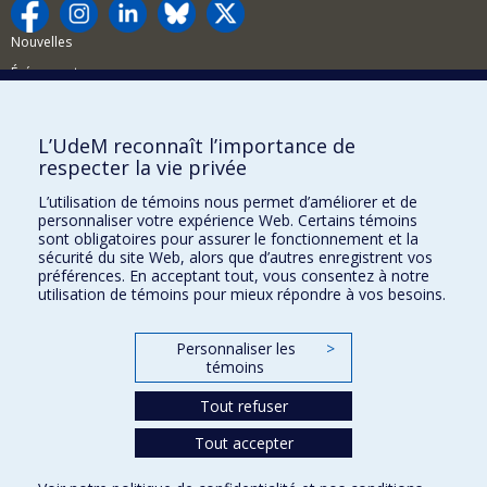
Nouvelles
Événements
Comment soutenir la FAS?
L’UdeM reconnaît l’importance de
BESOIN D'AIDE?
respecter la vie privée
Plan du site
L’utilisation de témoins nous permet d’améliorer et de
Signaler une erreur
personnaliser votre expérience Web. Certains témoins
sont obligatoires pour assurer le fonctionnement et la
Accessibilité
sécurité du site Web, alors que d’autres enregistrent vos
préférences. En acceptant tout, vous consentez à notre
FACULTÉ DES ARTS ET DES SCIENCES
utilisation de témoins pour mieux répondre à vos besoins.
Nos départements et écoles
Personnaliser les
>
Nos centres d'études
témoins
Nos programmes et cours
Tout refuser
Tout accepter
Confidentialité
Conditions d’utilisation