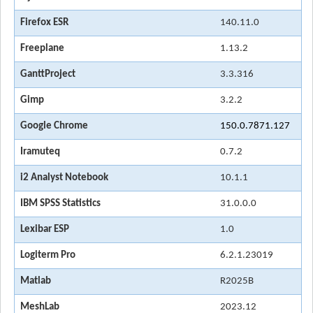
Firefox ESR
140.11.0
Freeplane
1.13.2
GanttProject
3.3.316
Gimp
3.2.2
Google Chrome
150.0.7871.127
Iramuteq
0.7.2
i2 Analyst Notebook
10.1.1
IBM SPSS Statistics
31.0.0.0
Lexibar ESP
1.0
Logiterm Pro
6.2.1.23019
Matlab
R2025B
MeshLab
2023.12