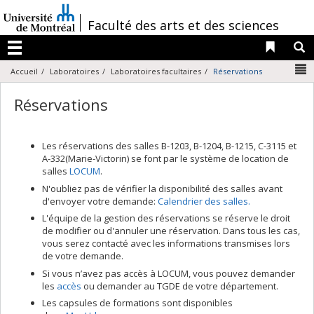
Passer
au
/
Faculté des arts et des sciences
contenu
Liens 
R
Menu
N
Accueil
Laboratoires
Laboratoires facultaires
Réservations
Réservations
Les réservations des salles B-1203, B-1204, B-1215, C-3115 et
A-332(Marie-Victorin) se font par le système de location de
salles
LOCUM
.
N'oubliez pas de vérifier la disponibilité des salles avant
d'envoyer votre demande:
Calendrier des salles.
L'équipe de la gestion des réservations se réserve le droit
de modifier ou d'annuler une réservation. Dans tous les cas,
vous serez contacté avec les informations transmises lors
de votre demande.
Si vous n’avez pas accès à LOCUM, vous pouvez demander
les
accès
ou demander au TGDE de votre département.
Les capsules de formations sont disponibles