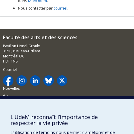
dans
MonUdem
.
Nous contacter par
courriel
.
Faculté des arts et des sciences
Pavillon Lionel-Groulx
3150, rue Jean-Brillant
Montréal QC
H3T 1N8
Courriel
Nouvelles
Événements
Comment soutenir la FAS?
L’UdeM reconnaît l’importance de
BESOIN D'AIDE?
respecter la vie privée
Plan du site
L’utilisation de témoins nous permet d’améliorer et de