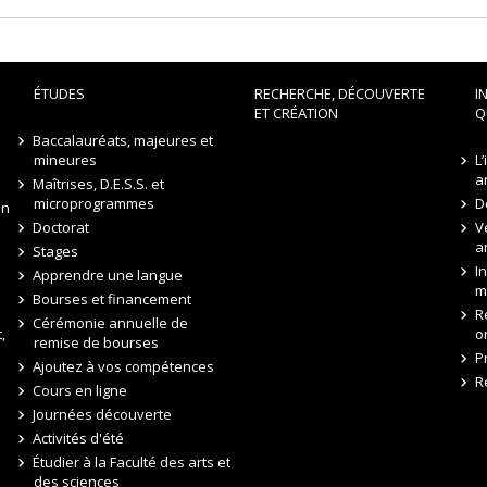
ÉTUDES
RECHERCHE, DÉCOUVERTE
I
ET CRÉATION
Q
Baccalauréats, majeures et
mineures
L
a
Maîtrises, D.E.S.S. et
microprogrammes
D
on
Doctorat
V
a
Stages
I
Apprendre une langue
m
Bourses et financement
R
Cérémonie annuelle de
,
o
remise de bourses
P
Ajoutez à vos compétences
R
Cours en ligne
Journées découverte
Activités d'été
Étudier à la Faculté des arts et
des sciences