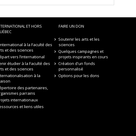
NTERNATIONAL ET HORS
FAIRE UN DON
UÉBEC
Soutenir les arts et les
’international à la Faculté des
sciences
rts et des sciences
Quelques campagnes et
épart vers l’international
projets inspirants en cours
enir étudier à la Faculté des
Création d'un fonds
rts et des sciences
personnalisé
nternationalisation à la
Options pour les dons
aison
épertoire des partenaires,
rganismes parrains
rojets internationaux
essources et liens utiles