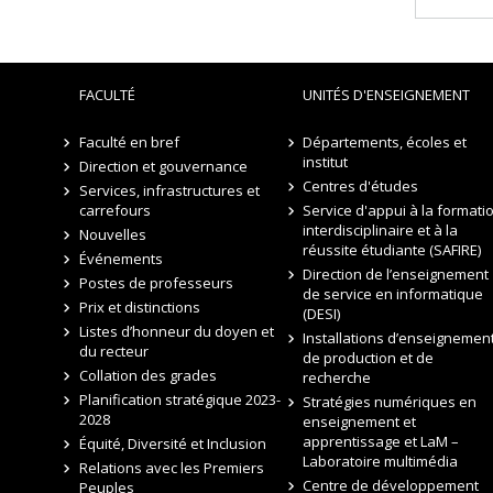
FACULTÉ
UNITÉS D'ENSEIGNEMENT
Faculté en bref
Départements, écoles et
institut
Direction et gouvernance
Centres d'études
Services, infrastructures et
carrefours
Service d'appui à la formati
interdisciplinaire et à la
Nouvelles
réussite étudiante (SAFIRE)
Événements
Direction de l’enseignement
Postes de professeurs
de service en informatique
Prix et distinctions
(DESI)
Listes d’honneur du doyen et
Installations d’enseignement
du recteur
de production et de
Collation des grades
recherche
Planification stratégique 2023-
Stratégies numériques en
2028
enseignement et
apprentissage et LaM –
Équité, Diversité et Inclusion
Laboratoire multimédia
Relations avec les Premiers
Centre de développement
Peuples