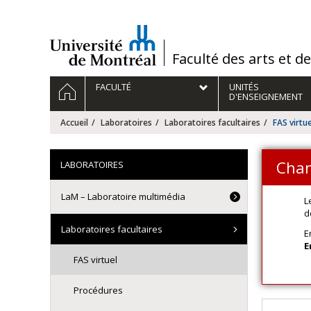
Passer
au
contenu
/
Faculté des arts et d
Navigation
ACCUEIL
FACULTÉ
UNITÉS
principale
D'ENSEIGNEMENT
Accueil
Laboratoires
Laboratoires facultaires
FAS virtue
Cha
LABORATOIRES
LaM – Laboratoire multimédia
L
d
Laboratoires facultaires
E
E
FAS virtuel
Procédures