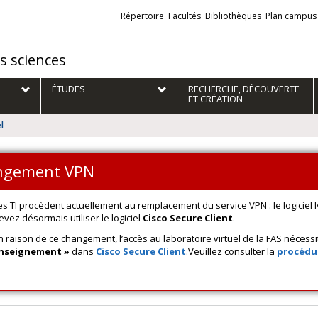
Liens
Répertoire
Facultés
Bibliothèques
Plan campus
externes
es sciences
ÉTUDES
RECHERCHE, DÉCOUVERTE
ET CRÉATION
l
ngement VPN
es TI procèdent actuellement au remplacement du service VPN : le logiciel I
evez désormais utiliser le logiciel
Cisco Secure Client
.
n raison de ce changement, l’accès au laboratoire virtuel de la FAS nécessit
nseignement »
dans
Cisco Secure Client
.Veuillez consulter la
procédu