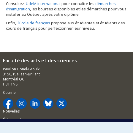
Consultez
UdeM international
pour connaître les
démarches
d’immigration
, les bourses disponibles et les démarches pour vous
installer au Québec après votre diplôme.
Enfin,
l’École de français
propose aux étudiantes et étudiants des
cours de français pour perfectionner leur niveau.
Faculté des arts et des sciences
Pavillon Lionel-Groulx
3150, rue Jean-Brillant
Montréal QC
H3T 1N8
Courriel
Nouvelles
Événements
Comment soutenir la FAS?