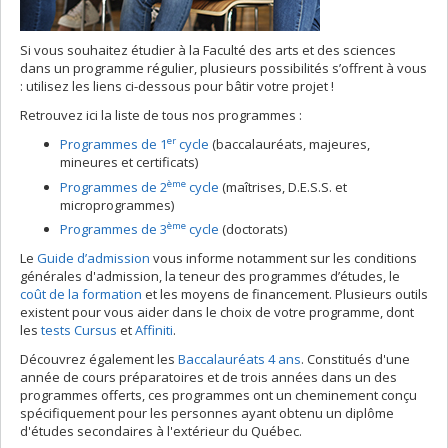
Si vous souhaitez étudier à la Faculté des arts et des sciences
dans un programme régulier, plusieurs possibilités s’offrent à vous
: utilisez les liens ci-dessous pour bâtir votre projet !
Retrouvez ici la liste de tous nos programmes :
er
Programmes de 1
cycle
(baccalauréats, majeures,
mineures et certificats)
ème
Programmes de 2
cycle
(maîtrises, D.E.S.S. et
microprogrammes)
ème
Programmes de 3
cycle
(doctorats)
Le
Guide d’admission
vous informe notamment sur les conditions
générales d'admission, la teneur des programmes d’études, le
coût de la formation
et les moyens de financement. Plusieurs outils
existent pour vous aider dans le choix de votre programme, dont
les
tests Cursus
et
Affiniti
.
Découvrez également les
Baccalauréats 4 ans
. Constitués d'une
année de cours préparatoires et de trois années dans un des
programmes offerts, ces programmes ont un cheminement conçu
spécifiquement pour les personnes ayant obtenu un diplôme
d'études secondaires à l'extérieur du Québec.