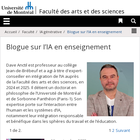
Passer
au
/
Faculté des arts et des sciences
contenu
Liens 
R
Menu
N
Accueil
Faculté
IA générative
Blogue sur l’IA en enseignement
Blogue sur l’IA en enseignement
Dave Anctil est professeur au collège
Jean-de-Brébeuf et a agi à titre d'expert-
conseiller en intégration de l’IA auprès
de la Faculté des arts et des sciences, en
2024 et 2025. Il détient un doctorat en
philosophie de l’Université de Montréal
et de Sorbonne-Panthéon (Paris-1). Son
expertise porte sur l’interaction entre
l’humain et les systèmes d’IA,
notamment leur intégration responsable
et bénéfique dans les sphères du travail et de l’éducation.
1 de 2.
1
2
Suivant