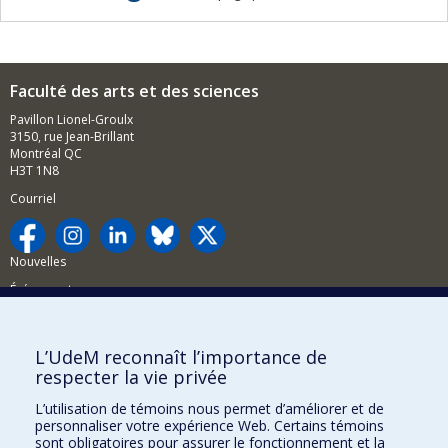
Faculté des arts et des sciences
Pavillon Lionel-Groulx
3150, rue Jean-Brillant
Montréal QC
H3T 1N8
Courriel
Nouvelles
Événements
Comment soutenir la FAS?
L’UdeM reconnaît l’importance de
BESOIN D'AIDE?
respecter la vie privée
Plan du site
L’utilisation de témoins nous permet d’améliorer et de
Signaler une erreur
personnaliser votre expérience Web. Certains témoins
sont obligatoires pour assurer le fonctionnement et la
Accessibilité