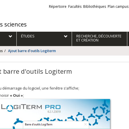
Liens
Répertoire
Facultés
Bibliothèques
Plan campus
externes
es sciences
ÉTUDES
RECHERCHE, DÉCOUVERTE
ET CRÉATION
es
Ajout barre d'outils Logiterm
t barre d'outils Logiterm
u démarrage du logiciel, une fenêtre s’affiche;
hoisir
« Oui »
;