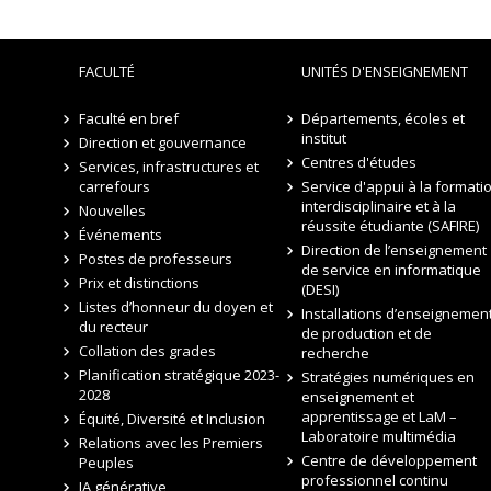
FACULTÉ
UNITÉS D'ENSEIGNEMENT
Faculté en bref
Départements, écoles et
institut
Direction et gouvernance
Centres d'études
Services, infrastructures et
carrefours
Service d'appui à la formati
interdisciplinaire et à la
Nouvelles
réussite étudiante (SAFIRE)
Événements
Direction de l’enseignement
Postes de professeurs
de service en informatique
Prix et distinctions
(DESI)
Listes d’honneur du doyen et
Installations d’enseignement
du recteur
de production et de
Collation des grades
recherche
Planification stratégique 2023-
Stratégies numériques en
2028
enseignement et
apprentissage et LaM –
Équité, Diversité et Inclusion
Laboratoire multimédia
Relations avec les Premiers
Centre de développement
Peuples
professionnel continu
IA générative