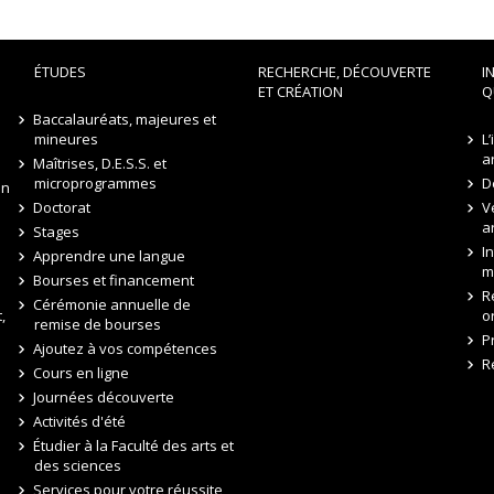
ÉTUDES
RECHERCHE, DÉCOUVERTE
I
ET CRÉATION
Q
Baccalauréats, majeures et
mineures
L
a
Maîtrises, D.E.S.S. et
microprogrammes
D
on
Doctorat
V
a
Stages
I
Apprendre une langue
m
Bourses et financement
R
Cérémonie annuelle de
,
o
remise de bourses
P
Ajoutez à vos compétences
R
Cours en ligne
Journées découverte
Activités d'été
Étudier à la Faculté des arts et
des sciences
Services pour votre réussite