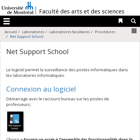
Passer
au
/
Faculté des arts et des sciences
contenu
Liens 
R
Menu
N
Accueil
Laboratoires
Laboratoires facultaires
Procédures
Net Support School
Net Support School
Le logiciel permet la surveillance des postes informatiques dans
les laboratoires informatiques.
Connexion au logiciel
Démarrage avec le raccourci bureau sur les postes de
professeurs;
Choisir
« Fournir un accès à l’ensemble des fonctionnalités dans la