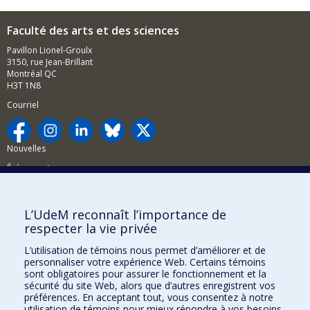
Faculté des arts et des sciences
Pavillon Lionel-Groulx
3150, rue Jean-Brillant
Montréal QC
H3T 1N8
Courriel
Nouvelles
Événements
Comment soutenir la FAS?
L’UdeM reconnaît l’importance de
BESOIN D'AIDE?
respecter la vie privée
Plan du site
L’utilisation de témoins nous permet d’améliorer et de
Signaler une erreur
personnaliser votre expérience Web. Certains témoins
sont obligatoires pour assurer le fonctionnement et la
Accessibilité
sécurité du site Web, alors que d’autres enregistrent vos
préférences. En acceptant tout, vous consentez à notre
FACULTÉ DES ARTS ET DES SCIENCES
utilisation de témoins pour mieux répondre à vos besoins.