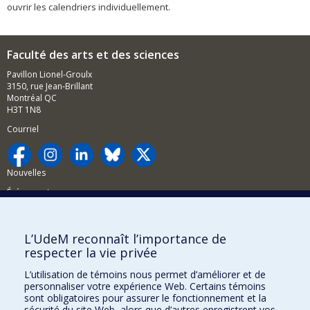
ouvrir les calendriers individuellement.
Faculté des arts et des sciences
Pavillon Lionel-Groulx
3150, rue Jean-Brillant
Montréal QC
H3T 1N8
Courriel
Nouvelles
Événements
Comment soutenir la FAS?
L’UdeM reconnaît l’importance de
BESOIN D'AIDE?
respecter la vie privée
Plan du site
L’utilisation de témoins nous permet d’améliorer et de
Signaler une erreur
personnaliser votre expérience Web. Certains témoins
sont obligatoires pour assurer le fonctionnement et la
Accessibilité
sécurité du site Web, alors que d’autres enregistrent vos