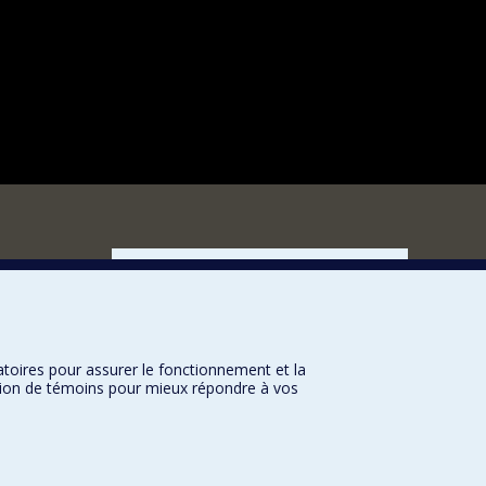
FACULTÉ DES ARTS ET DES SCIENCES
Nos départements et écoles
Nos centres d'études
Nos programmes et cours
atoires pour assurer le fonctionnement et la
sation de témoins pour mieux répondre à vos