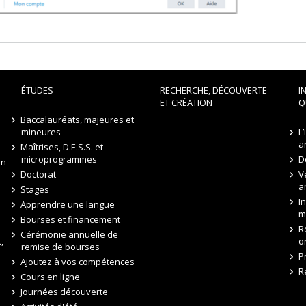
ÉTUDES
RECHERCHE, DÉCOUVERTE
I
ET CRÉATION
Q
Baccalauréats, majeures et
mineures
L
a
Maîtrises, D.E.S.S. et
microprogrammes
D
on
Doctorat
V
a
Stages
I
Apprendre une langue
m
Bourses et financement
R
Cérémonie annuelle de
,
o
remise de bourses
P
Ajoutez à vos compétences
R
Cours en ligne
Journées découverte