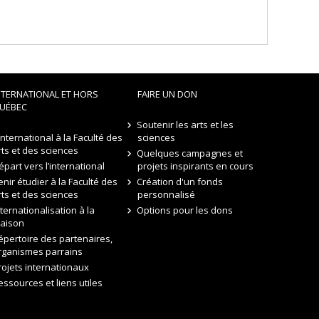
NTERNATIONAL ET HORS
FAIRE UN DON
UÉBEC
Soutenir les arts et les
’international à la Faculté des
sciences
rts et des sciences
Quelques campagnes et
épart vers l’international
projets inspirants en cours
enir étudier à la Faculté des
Création d'un fonds
rts et des sciences
personnalisé
nternationalisation à la
Options pour les dons
aison
épertoire des partenaires,
rganismes parrains
rojets internationaux
essources et liens utiles