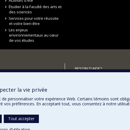
Activités d'été
Étudier à la Faculté des arts et
des sciences
Services pour votre réussite
et votre bien-être
Les enjeux
environnementaux au cœur
de vos études
BESOIN D'AIDE?
Plan du site
utenir la FAS?
Signaler une erreur
ecter la vie privée
Accessibilité
t de personnaliser votre expérience Web. Certains témoins sont oblig
ent vos préférences. En acceptant tout, vous consentez à notre utili
Tout accepter
ions d’utilisation
.