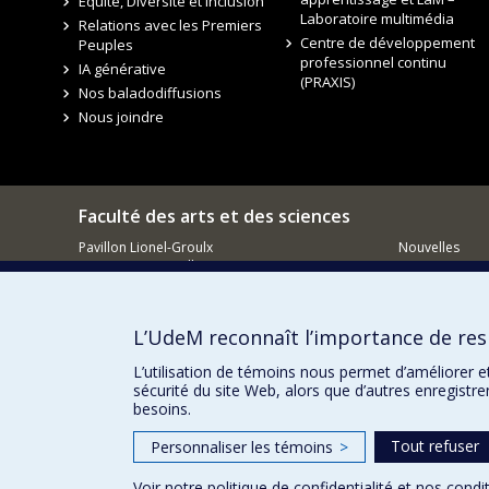
Équité, Diversité et Inclusion
Laboratoire multimédia
Relations avec les Premiers
Centre de développement
Peuples
professionnel continu
IA générative
(PRAXIS)
Nos baladodiffusions
Nous joindre
Faculté des arts et des sciences
Pavillon Lionel-Groulx
Nouvelles
3150, rue Jean-Brillant
Événements
Montréal QC
H3T 1N8
Comment so
Courriel
L’UdeM reconnaît l’importance de resp
L’utilisation de témoins nous permet d’améliorer e
sécurité du site Web, alors que d’autres enregistr
besoins.
Tout refuser
Personnaliser les témoins
>
Voir notre
politique de confidentialité
et nos
condit