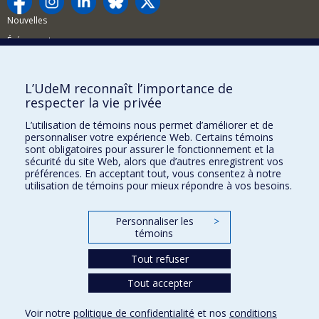
Nouvelles
Événements
Comment soutenir la FAS?
L’UdeM reconnaît l’importance de
BESOIN D'AIDE?
respecter la vie privée
Plan du site
L’utilisation de témoins nous permet d’améliorer et de
Signaler une erreur
personnaliser votre expérience Web. Certains témoins
sont obligatoires pour assurer le fonctionnement et la
Accessibilité
sécurité du site Web, alors que d’autres enregistrent vos
préférences. En acceptant tout, vous consentez à notre
FACULTÉ DES ARTS ET DES SCIENCES
utilisation de témoins pour mieux répondre à vos besoins.
Nos départements et écoles
Personnaliser les
>
Nos centres d'études
témoins
Nos programmes et cours
Tout refuser
Tout accepter
Confidentialité
Conditions d’utilisation
Voir notre
politique de confidentialité
et nos
conditions