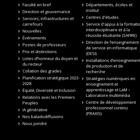
Faculté en bref
Départements, écoles et
institut
Direction et gouvernance
Centres d'études
Services, infrastructures et
carrefours
Service d'appui à la formati
interdisciplinaire et à la
Nouvelles
réussite étudiante (SAFIRE)
Événements
Direction de l’enseignement
Postes de professeurs
de service en informatique
Prix et distinctions
(DESI)
Listes d’honneur du doyen et
Installations d’enseignement
du recteur
de production et de
Collation des grades
recherche
Planification stratégique 2023-
Stratégies numériques en
2028
enseignement et
apprentissage et LaM –
Équité, Diversité et Inclusion
Laboratoire multimédia
Relations avec les Premiers
Centre de développement
Peuples
professionnel continu
IA générative
(PRAXIS)
Nos baladodiffusions
Nous joindre