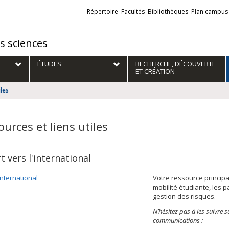
Liens
Répertoire
Facultés
Bibliothèques
Plan campus
externes
es sciences
ÉTUDES
RECHERCHE, DÉCOUVERTE
ET CRÉATION
iles
urces et liens utiles
 vers l'international
nternational
Votre ressource principal
mobilité étudiante, les p
gestion des risques.
N’hésitez pas à les suivre 
communications :