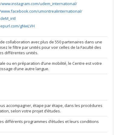
://www.instagram.com/udem_international/
//www.facebook.com/umontrealinternational/
UdeM_intl
/eepurl.com/gNwLVH
 de collaboration avec plus de 550 partenaires dans une
sez le filtre par unités pour voir celles de la Faculté des
es différentes unités.
ale ou en préparation d’une mobilité, le Centre est votre
tissage d’une autre langue.
ous accompagner, étape par étape, dans les procédures
lation, selon votre projet d’études.
es différents programmes d’études et leurs conditions