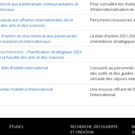
ectorat aux partenariats communautaires et
Pour connaître les champ
ationaux
d’internationalisation e
canat aux affaires internationales de la
Personnes-ressources sur
 des arts et des sciences
 d'action du Vice-rectorat aux partenariats
Le plan d’action 2021-202
autaires et internationaux
orientations stratégiques
 nos horizons – Planification stratégique 2023-
 la Faculté des arts et des sciences
 Wiki d’UdeM international
Consacré au personnel ad
des outils et des guides s
sécurité des séjours int
nter l’UdeM à l’international
Une trousse offrant de l
l’international.
ÉTUDES
RECHERCHE, DÉCOUVERTE
I
ET CRÉATION
Q