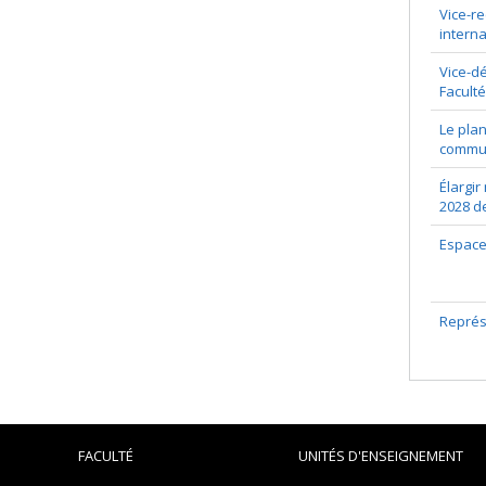
Vice-r
intern
Vice-dé
Faculté
Le plan
commun
Élargir
2028 de
Espace
Représe
FACULTÉ
UNITÉS D'ENSEIGNEMENT