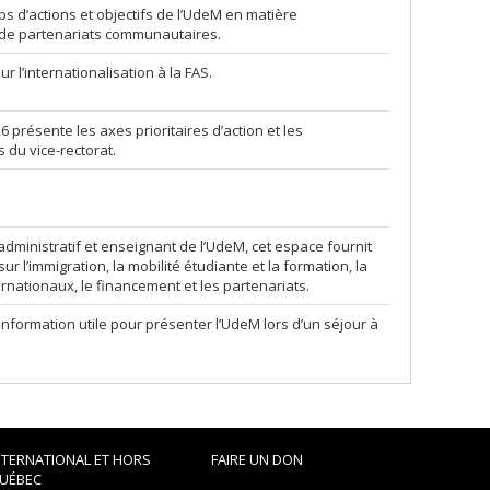
s d’actions et objectifs de l’UdeM en matière
t de partenariats communautaires.
 l’internationalisation à la FAS.
6 présente les axes prioritaires d’action et les
 du vice-rectorat.
ministratif et enseignant de l’UdeM, cet espace fournit
ur l’immigration, la mobilité étudiante et la formation, la
ernationaux, le financement et les partenariats.
’information utile pour présenter l’UdeM lors d’un séjour à
NTERNATIONAL ET HORS
FAIRE UN DON
UÉBEC