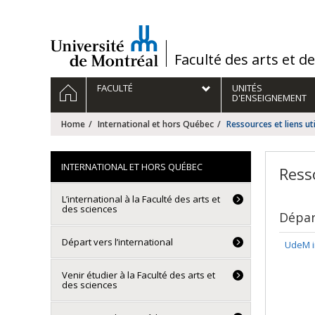
Passer
au
contenu
/
Faculté des arts et d
Navigation
HOME
FACULTÉ
UNITÉS
principale
D'ENSEIGNEMENT
Home
International et hors Québec
Ressources et liens ut
INTERNATIONAL ET HORS QUÉBEC
Resso
L’international à la Faculté des arts et
des sciences
Départ
Départ vers l’international
UdeM i
Venir étudier à la Faculté des arts et
des sciences