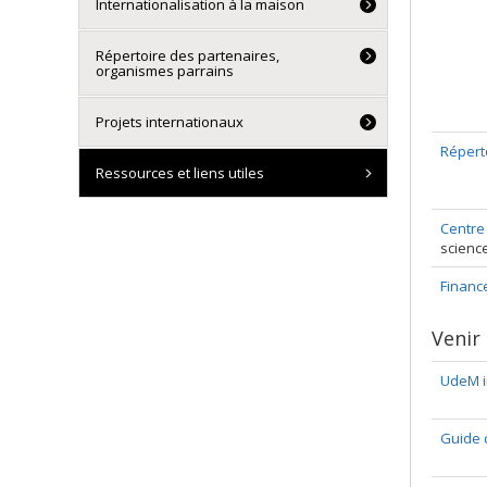
Internationalisation à la maison
Répertoire des partenaires,
organismes parrains
Projets internationaux
Répert
Ressources et liens utiles
Centre
scienc
Financ
Venir 
UdeM i
Guide 