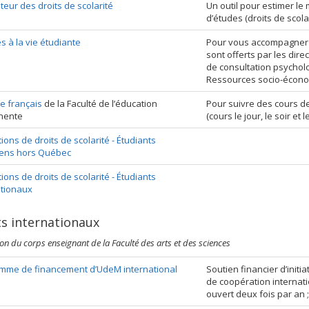
teur des droits de scolarité
Un outil pour estimer le
d’études (droits de scolar
s à la vie étudiante
Pour vous accompagner t
sont offerts par les dire
de consultation psycholo
Ressources socio-écon
e français
de la Faculté de l’éducation
Pour suivre des cours de 
nente
(cours le jour, le soir et 
ons de droits de scolarité - Étudiants
ens hors Québec
ons de droits de scolarité - Étudiants
ationaux
ts internationaux
tion du corps enseignant de la Faculté des arts et des sciences
mme de financement d’UdeM international
Soutien financier d’initi
de coopération internati
ouvert deux fois par an 