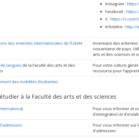
Instagram :
https
Facebook :
https:
X :
https://x.com/
Infolettre :
http:/
oire des ententes internationales de l’UdeM
Inventaire des ententes
soixantaine de pays. Utili
arts et des sciences et s
 de langues
de la Faculté des arts et des
Pour votre culture génér
es
ressource pour l’appren
ement des mobilités étudiantes
étudier à la Faculté des arts et des sciences
nternational
Pour vous informer et v
d'immigration et d'instal
d'admission
Pour vous informer sur l
d'admission.