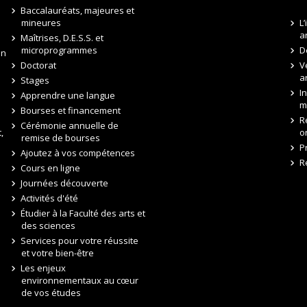
Baccalauréats, majeures et
mineures
L
a
Maîtrises, D.E.S.S. et
microprogrammes
D
on
Doctorat
V
a
Stages
I
Apprendre une langue
m
Bourses et financement
R
Cérémonie annuelle de
,
o
remise de bourses
P
Ajoutez à vos compétences
R
Cours en ligne
Journées découverte
Activités d'été
Étudier à la Faculté des arts et
des sciences
Services pour votre réussite
et votre bien-être
Les enjeux
environnementaux au cœur
de vos études