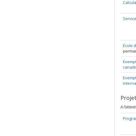
Calcula
Service
École d
perma
Exempti
canadi
Exempti
intern
Proje
A l’atten
Progra