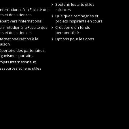
Soutenir les arts et les
’international à la Faculté des
sciences
rts et des sciences
Quelques campagnes et
épart vers l’international
projets inspirants en cours
enir étudier à la Faculté des
Création d'un fonds
rts et des sciences
personnalisé
nternationalisation à la
Options pour les dons
aison
épertoire des partenaires,
rganismes parrains
rojets internationaux
essources et liens utiles