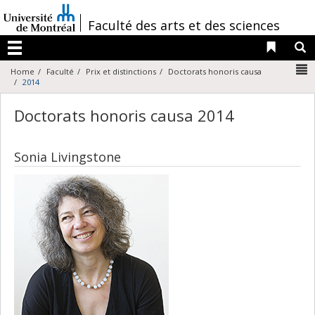
Passer
au
/
Faculté des arts et des sciences
contenu
Liens 
R
Menu
N
Home
Faculté
Prix et distinctions
Doctorats honoris causa
2014
Doctorats honoris causa 2014
Sonia Livingstone