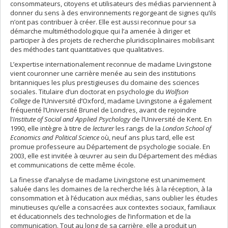
consommateurs, citoyens et utilisateurs des médias parviennent à
donner du sens à des environnements regorgeant de signes qu’ils
n’ont pas contribuer à créer. Elle est aussi reconnue pour sa
démarche multiméthodologique qui l’a amenée à diriger et
participer à des projets de recherche pluridisciplinaires mobilisant
des méthodes tant quantitatives que qualitatives.
L’expertise internationalement reconnue de madame Livingstone
vient couronner une carrière menée au sein des institutions
britanniques les plus prestigieuses du domaine des sciences
sociales. Titulaire d’un doctorat en psychologie du
Wolfson
College
de l’Université d’Oxford, madame Livingstone a également
fréquenté l’Université Brunel de Londres, avant de rejoindre
l’
Institute of Social and Applied Psychology
de l’Université de Kent. En
1990, elle intègre à titre de
lecturer
les rangs de la
London School of
Economics and Political Science
où, neuf ans plus tard, elle est
promue professeure au Département de psychologie sociale. En
2003, elle est invitée à œuvrer au sein du Département des médias
et communications de cette même école.
La finesse d’analyse de madame Livingstone est unanimement
saluée dans les domaines de la recherche liés à la réception, à la
consommation et à l’éducation aux médias, sans oublier les études
minutieuses qu’elle a consacrées aux contextes sociaux, familiaux
et éducationnels des technologies de l’information et de la
communication. Tout au long de sa carrière, elle a produit un