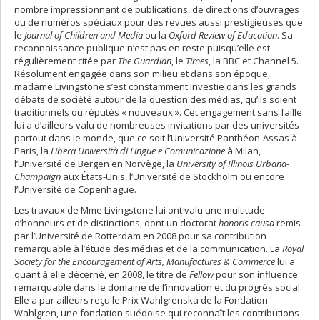
nombre impressionnant de publications, de directions d’ouvrages
ou de numéros spéciaux pour des revues aussi prestigieuses que
le
Journal of Children and Media
ou la
Oxford Review of Education
. Sa
reconnaissance publique n’est pas en reste puisqu’elle est
régulièrement citée par
The Guardian
, le
Times
, la BBC et Channel 5.
Résolument engagée dans son milieu et dans son époque,
madame Livingstone s’est constamment investie dans les grands
débats de société autour de la question des médias, qu’ils soient
traditionnels ou réputés « nouveaux ». Cet engagement sans faille
lui a d’ailleurs valu de nombreuses invitations par des universités
partout dans le monde, que ce soit l’Université Panthéon-Assas à
Paris, la
Libera Università di Lingue e Comunicazione
à Milan,
l’Université de Bergen en Norvège, la
University of Illinois Urbana-
Champaign
aux États-Unis, l’Université de Stockholm ou encore
l’Université de Copenhague.
Les travaux de Mme Livingstone lui ont valu une multitude
d’honneurs et de distinctions, dont un doctorat
honoris causa
remis
par l’Université de Rotterdam en 2008 pour sa contribution
remarquable à l’étude des médias et de la communication. La
Royal
Society for the Encouragement of Arts, Manufactures & Commerce
lui a
quant à elle décerné, en 2008, le titre de
Fellow
pour son influence
remarquable dans le domaine de l’innovation et du progrès social.
Elle a par ailleurs reçu le Prix Wahlgrenska de la Fondation
Wahlgren, une fondation suédoise qui reconnaît les contributions