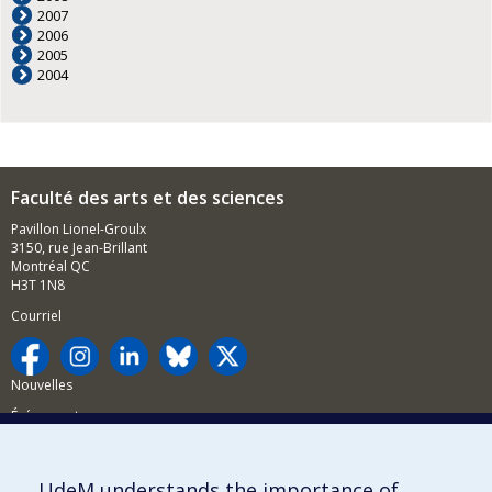
2007
2006
2005
2004
Faculté des arts et des sciences
Pavillon Lionel-Groulx
3150, rue Jean-Brillant
Montréal QC
H3T 1N8
Courriel
Nouvelles
Événements
Comment soutenir la FAS?
UdeM understands the importance of