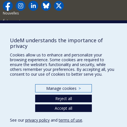
Nouvelles
Événements
Comment soutenir la FAS?
UdeM understands the importance of
BESOIN D'AIDE?
privacy
Plan du site
Cookies allow us to enhance and personalize your
Signaler une erreur
browsing experience. Some cookies are required to
ensure the website’s functionality and security, while
Accessibilité
others remember your preferences. By accepting all, you
consent to our use of cookies to better serve you.
FACULTÉ DES ARTS ET DES SCIENCES
Nos départements et écoles
Manage cookies
>
Nos centres d'études
Reject all
Nos programmes et cours
Accept all
See our
privacy policy
and
terms of use
.
Privacy