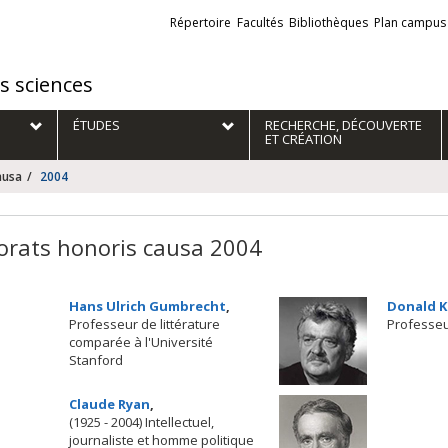
Liens
Répertoire
Facultés
Bibliothèques
Plan campus
externes
es sciences
ÉTUDES
RECHERCHE, DÉCOUVERTE
ET CRÉATION
ausa
2004
orats honoris causa 2004
Hans Ulrich Gumbrecht
,
Donald 
Professeur de littérature
Professeur
comparée à l'Université
Stanford
Claude Ryan
,
(1925 - 2004) Intellectuel,
journaliste et homme politique