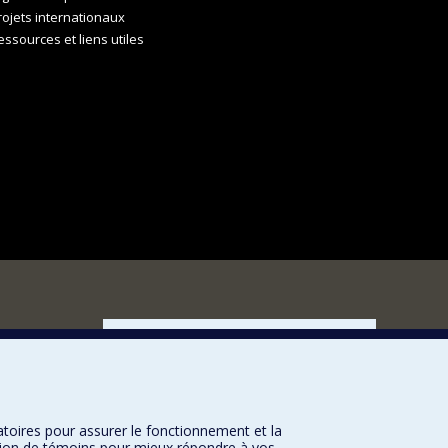
rojets internationaux
essources et liens utiles
FACULTÉ DES ARTS ET DES SCIENCES
Nos départements et écoles
Nos centres d'études
Nos programmes et cours
atoires pour assurer le fonctionnement et la
sation de témoins pour mieux répondre à vos