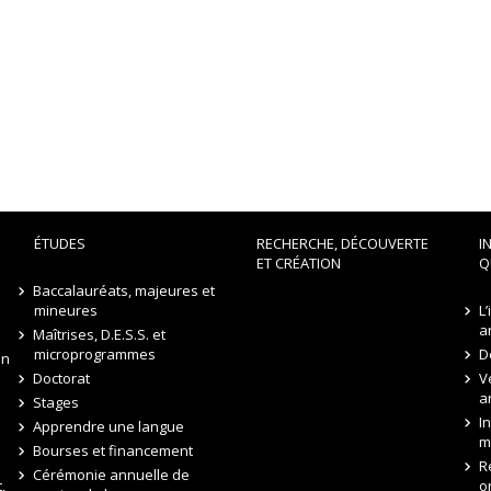
ÉTUDES
RECHERCHE, DÉCOUVERTE
I
ET CRÉATION
Q
Baccalauréats, majeures et
mineures
L
a
Maîtrises, D.E.S.S. et
microprogrammes
D
on
Doctorat
V
a
Stages
I
Apprendre une langue
m
Bourses et financement
R
Cérémonie annuelle de
,
o