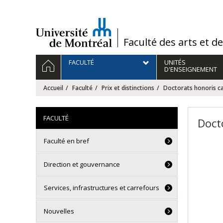
Passer
au
contenu
/
Faculté des arts et d
Navigation
ACCUEIL
FACULTÉ
UNITÉS
principale
D'ENSEIGNEMENT
Accueil
Faculté
Prix et distinctions
Doctorats honoris c
FACULTÉ
Doct
Faculté en bref
Direction et gouvernance
Services, infrastructures et carrefours
Nouvelles