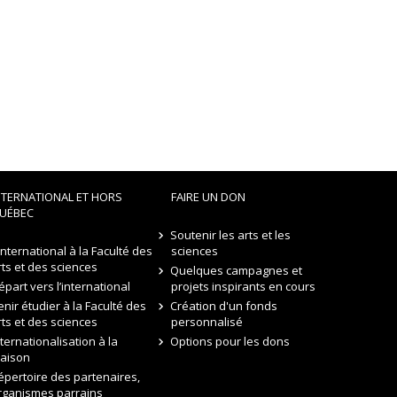
NTERNATIONAL ET HORS
FAIRE UN DON
UÉBEC
Soutenir les arts et les
’international à la Faculté des
sciences
rts et des sciences
Quelques campagnes et
épart vers l’international
projets inspirants en cours
enir étudier à la Faculté des
Création d'un fonds
rts et des sciences
personnalisé
nternationalisation à la
Options pour les dons
aison
épertoire des partenaires,
rganismes parrains