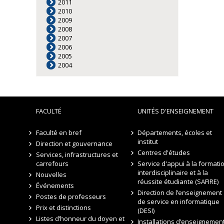
2011
2010
2009
2008
2007
2006
2005
2004
FACULTÉ
UNITÉS D'ENSEIGNEMENT
Faculté en bref
Départements, écoles et
institut
Direction et gouvernance
Centres d'études
Services, infrastructures et
carrefours
Service d'appui à la formati
interdisciplinaire et à la
Nouvelles
réussite étudiante (SAFIRE)
Événements
Direction de l’enseignement
Postes de professeurs
de service en informatique
Prix et distinctions
(DESI)
Listes d’honneur du doyen et
Installations d’enseignement