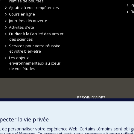
remise de bourses
P
Ajoutez à vos compétences
R
Cours en ligne
Journées découverte
Activités d'été
Étudier à la Faculté des arts et
des sciences
Services pour votre réussite
et votre bien-être
Les enjeux
environnementaux au cœur
de vos études
BESOIN D'AIDE?
Plan du site
utenir la FAS?
Signaler une erreur
ecter la vie privée
Accessibilité
t de personnaliser votre expérience Web. Certains témoins sont oblig
ent vos préférences. En acceptant tout, vous consentez à notre utili