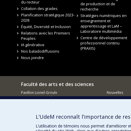
du recteur
de production et de
Collation des grades
recherche
Planification stratégique 2023-
Stratégies numériques en
2028
enseignement et
apprentissage et LaM –
Équité, Diversité et Inclusion
Laboratoire multimédia
Relations avec les Premiers
Centre de développement
Peuples
professionnel continu
IA générative
(PRAXIS)
Nos baladodiffusions
Nous joindre
Faculté des arts et des sciences
Pavillon Lionel-Groulx
Nouvelles
3150, rue Jean-Brillant
Événements
Montréal QC
H3T 1N8
Comment so
Courriel
L’UdeM reconnaît l’importance de resp
L’utilisation de témoins nous permet d’améliorer e
sécurité du site Web, alors que d’autres enregistr