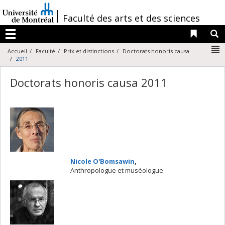
Passer
au
/
Faculté des arts et des sciences
contenu
Liens 
R
Menu
N
Accueil
Faculté
Prix et distinctions
Doctorats honoris causa
2011
Doctorats honoris causa 2011
Nicole O'Bomsawin
,
Anthropologue et muséologue