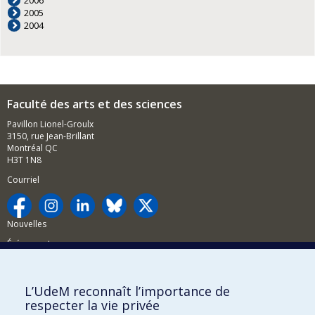
2006
2005
2004
Faculté des arts et des sciences
Pavillon Lionel-Groulx
3150, rue Jean-Brillant
Montréal QC
H3T 1N8
Courriel
Nouvelles
Événements
Comment soutenir la FAS?
L’UdeM reconnaît l’importance de
BESOIN D'AIDE?
respecter la vie privée
Plan du site