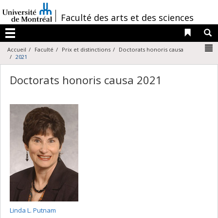
Passer
au
/
Faculté des arts et des sciences
contenu
Liens 
R
Menu
N
Accueil
Faculté
Prix et distinctions
Doctorats honoris causa
2021
Doctorats honoris causa 2021
Linda L. Putnam