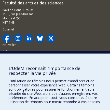
Faculté des arts et des sciences
Pavillon Lionel-Groulx
3150, rue Jean-Brillant
Montréal QC
H3T 1N8
Courriel
Nouvelles
Événements
Comment soutenir la FAS?
L’UdeM reconnaît l’importance de
BESOIN D'AIDE?
respecter la vie privée
Plan du site
L’utilisation de témoins nous permet d’améliorer et de
Signaler une erreur
personnaliser votre expérience Web. Certains témoins
sont obligatoires pour assurer le fonctionnement et la
Accessibilité
sécurité du site Web, alors que d’autres enregistrent vos
préférences. En acceptant tout, vous consentez à notre
FACULTÉ DES ARTS ET DES SCIENCES
utilisation de témoins pour mieux répondre à vos besoins.
Nos départements et écoles