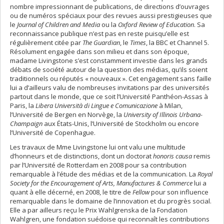
nombre impressionnant de publications, de directions d’ouvrages
ou de numéros spéciaux pour des revues aussi prestigieuses que
le
Journal of Children and Media
ou la
Oxford Review of Education
. Sa
reconnaissance publique n’est pas en reste puisqu’elle est
régulièrement citée par
The Guardian
, le
Times
, la BBC et Channel 5.
Résolument engagée dans son milieu et dans son époque,
madame Livingstone s’est constamment investie dans les grands
débats de société autour de la question des médias, qu’ils soient
traditionnels ou réputés « nouveaux ». Cet engagement sans faille
lui a d’ailleurs valu de nombreuses invitations par des universités
partout dans le monde, que ce soit l’Université Panthéon-Assas à
Paris, la
Libera Università di Lingue e Comunicazione
à Milan,
l’Université de Bergen en Norvège, la
University of Illinois Urbana-
Champaign
aux États-Unis, l’Université de Stockholm ou encore
l’Université de Copenhague.
Les travaux de Mme Livingstone lui ont valu une multitude
d’honneurs et de distinctions, dont un doctorat
honoris causa
remis
par l’Université de Rotterdam en 2008 pour sa contribution
remarquable à l’étude des médias et de la communication. La
Royal
Society for the Encouragement of Arts, Manufactures & Commerce
lui a
quant à elle décerné, en 2008, le titre de
Fellow
pour son influence
remarquable dans le domaine de l’innovation et du progrès social.
Elle a par ailleurs reçu le Prix Wahlgrenska de la Fondation
Wahlgren, une fondation suédoise qui reconnaît les contributions