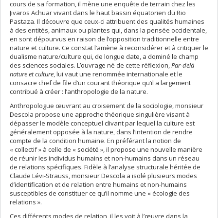
cours de sa formation, il mène une enquête de terrain chez les
Jivaros Achuar vivant dans le haut bassin équatorien du Rio
Pastaza. Il découvre que ceux-ci attribuent des qualités humaines
à des entités, animaux ou plantes qui, dans la pensée occidentale,
en sont dépourvus en raison de l’opposition traditionnelle entre
nature et culture. Ce constat l’amène à reconsidérer et à critiquer le
dualisme nature/culture qui, de longue date, a dominé le champ
des sciences sociales. L’ouvrage né de cette réflexion,
Par-delà
nature et culture
, lui vaut une renommée internationale et le
consacre chef de file d’un courant théorique qu’il a largement
contribué à créer : l’anthropologie de la nature.
Anthropologue œuvrant au croisement de la sociologie, monsieur
Descola propose une approche théorique singulière visant à
dépasser le modèle conceptuel clivant par lequel la culture est
généralement opposée à la nature, dans l’intention de rendre
compte de la condition humaine. En préférant la notion de
« collectif » à celle de « société », il propose une nouvelle manière
de réunir les individus humains et non-humains dans un réseau
de relations spécifiques. Fidèle à l’analyse structurale héritée de
Claude Lévi-Strauss, monsieur Descola a isolé plusieurs modes
d’identification et de relation entre humains et non-humains
susceptibles de constituer ce qu’il nomme une « écologie des
relations ».
Ces différents modes de relation, il les voit à l’œuvre dans la