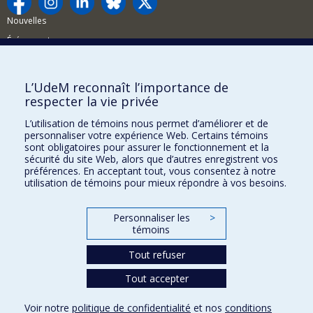
Nouvelles
Événements
Comment soutenir la FAS?
L’UdeM reconnaît l’importance de
BESOIN D'AIDE?
respecter la vie privée
Plan du site
L’utilisation de témoins nous permet d’améliorer et de
Signaler une erreur
personnaliser votre expérience Web. Certains témoins
sont obligatoires pour assurer le fonctionnement et la
Accessibilité
sécurité du site Web, alors que d’autres enregistrent vos
préférences. En acceptant tout, vous consentez à notre
FACULTÉ DES ARTS ET DES SCIENCES
utilisation de témoins pour mieux répondre à vos besoins.
Nos départements et écoles
Personnaliser les
>
Nos centres d'études
témoins
Nos programmes et cours
Tout refuser
Tout accepter
Confidentialité
Conditions d’utilisation
Voir notre
politique de confidentialité
et nos
conditions