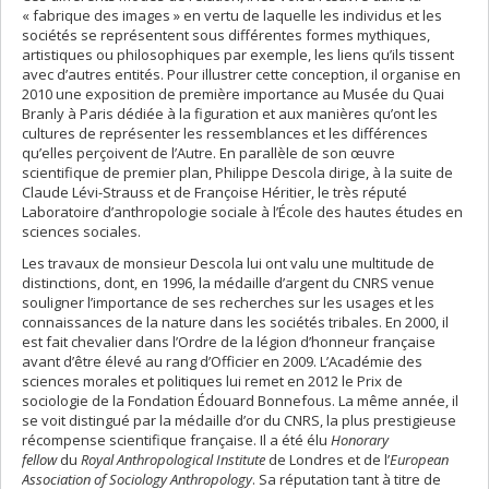
« fabrique des images » en vertu de laquelle les individus et les
sociétés se représentent sous différentes formes mythiques,
artistiques ou philosophiques par exemple, les liens qu’ils tissent
avec d’autres entités. Pour illustrer cette conception, il organise en
2010 une exposition de première importance au Musée du Quai
Branly à Paris dédiée à la figuration et aux manières qu’ont les
cultures de représenter les ressemblances et les différences
qu’elles perçoivent de l’Autre. En parallèle de son œuvre
scientifique de premier plan, Philippe Descola dirige, à la suite de
Claude Lévi-Strauss et de Françoise Héritier, le très réputé
Laboratoire d’anthropologie sociale à l’École des hautes études en
sciences sociales.
Les travaux de monsieur Descola lui ont valu une multitude de
distinctions, dont, en 1996, la médaille d’argent du CNRS venue
souligner l’importance de ses recherches sur les usages et les
connaissances de la nature dans les sociétés tribales. En 2000, il
est fait chevalier dans l’Ordre de la légion d’honneur française
avant d’être élevé au rang d’Officier en 2009. L’Académie des
sciences morales et politiques lui remet en 2012 le Prix de
sociologie de la Fondation Édouard Bonnefous. La même année, il
se voit distingué par la médaille d’or du CNRS, la plus prestigieuse
récompense scientifique française. Il a été élu
Honorary
fellow
du
Royal Anthropological Institute
de Londres et de l’
European
Association of Sociology Anthropology
. Sa réputation tant à titre de