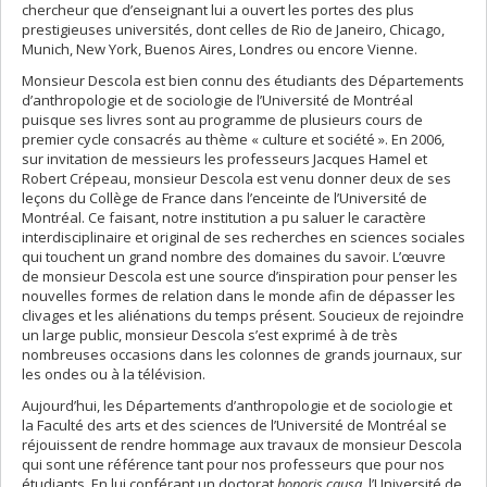
chercheur que d’enseignant lui a ouvert les portes des plus
prestigieuses universités, dont celles de Rio de Janeiro, Chicago,
Munich, New York, Buenos Aires, Londres ou encore Vienne.
Monsieur Descola est bien connu des étudiants des Départements
d’anthropologie et de sociologie de l’Université de Montréal
puisque ses livres sont au programme de plusieurs cours de
premier cycle consacrés au thème « culture et société ». En 2006,
sur invitation de messieurs les professeurs Jacques Hamel et
Robert Crépeau, monsieur Descola est venu donner deux de ses
leçons du Collège de France dans l’enceinte de l’Université de
Montréal. Ce faisant, notre institution a pu saluer le caractère
interdisciplinaire et original de ses recherches en sciences sociales
qui touchent un grand nombre des domaines du savoir. L’œuvre
de monsieur Descola est une source d’inspiration pour penser les
nouvelles formes de relation dans le monde afin de dépasser les
clivages et les aliénations du temps présent. Soucieux de rejoindre
un large public, monsieur Descola s’est exprimé à de très
nombreuses occasions dans les colonnes de grands journaux, sur
les ondes ou à la télévision.
Aujourd’hui, les Départements d’anthropologie et de sociologie et
la Faculté des arts et des sciences de l’Université de Montréal se
réjouissent de rendre hommage aux travaux de monsieur Descola
qui sont une référence tant pour nos professeurs que pour nos
étudiants. En lui conférant un doctorat
honoris causa
, l’Université de