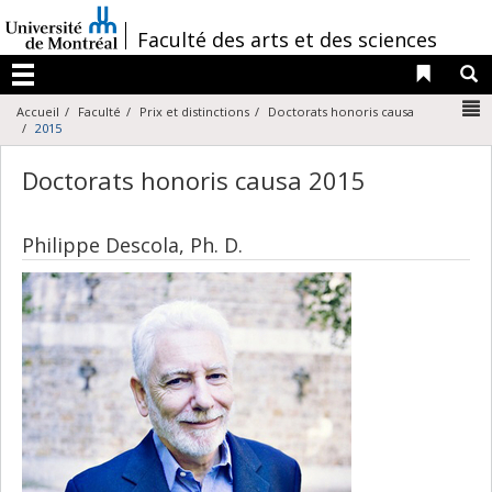
Passer
au
/
Faculté des arts et des sciences
contenu
Liens 
R
Menu
N
Accueil
Faculté
Prix et distinctions
Doctorats honoris causa
2015
Doctorats honoris causa 2015
Philippe Descola, Ph. D.