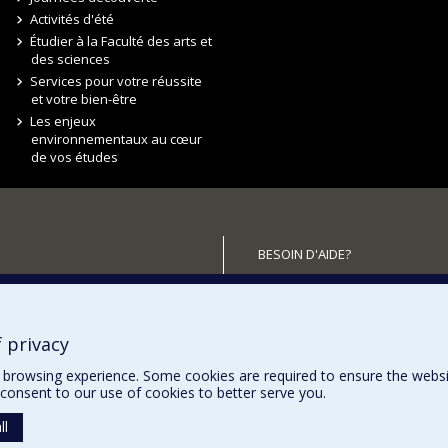
Activités d'été
Étudier à la Faculté des arts et
des sciences
Services pour votre réussite
et votre bien-être
Les enjeux
environnementaux au cœur
de vos études
BESOIN D'AIDE?
Plan du site
utenir la FAS?
Signaler une erreur
Accessibilité
 privacy
browsing experience. Some cookies are required to ensure the website’
consent to our use of cookies to better serve you.
ll