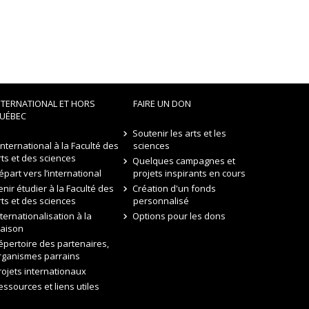
NTERNATIONAL ET HORS
FAIRE UN DON
UÉBEC
Soutenir les arts et les
’international à la Faculté des
sciences
rts et des sciences
Quelques campagnes et
épart vers l’international
projets inspirants en cours
enir étudier à la Faculté des
Création d'un fonds
rts et des sciences
personnalisé
nternationalisation à la
Options pour les dons
aison
épertoire des partenaires,
rganismes parrains
rojets internationaux
essources et liens utiles