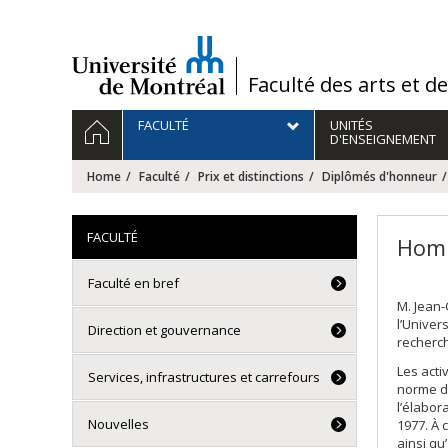
Passer
au
contenu
/
Faculté des arts et d
Navigation
HOME
FACULTÉ
UNITÉS
principale
D'ENSEIGNEMENT
Home
Faculté
Prix et distinctions
Diplômés d'honneur
FACULTÉ
Homm
Faculté en bref
M. Jean-
l’Univer
Direction et gouvernance
recherch
Les acti
Services, infrastructures et carrefours
norme du
l’élabor
Nouvelles
1977. À 
ainsi qu