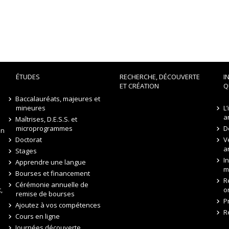
ÉTUDES
RECHERCHE, DÉCOUVERTE
I
ET CRÉATION
Q
Baccalauréats, majeures et
mineures
L
a
Maîtrises, D.E.S.S. et
microprogrammes
D
on
Doctorat
V
a
Stages
I
Apprendre une langue
m
Bourses et financement
R
Cérémonie annuelle de
,
o
remise de bourses
P
Ajoutez à vos compétences
R
Cours en ligne
Journées découverte