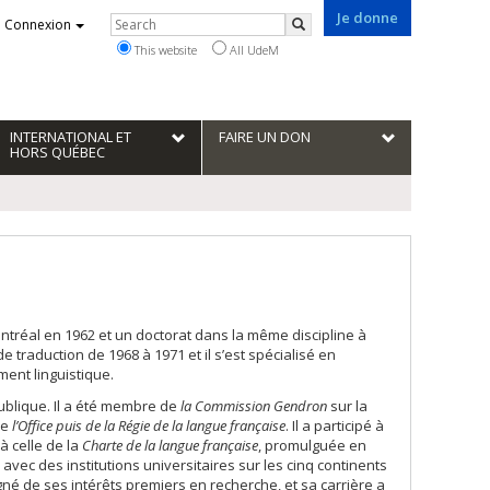
Je donne
Rechercher
Connexion
Search
This website
All UdeM
INTERNATIONAL ET
FAIRE UN DON
HORS QUÉBEC
ontréal en 1962 et un doctorat dans la même discipline à
 traduction de 1968 à 1971 et il s’est spécialisé en
ment linguistique.
publique. Il a été membre de
la Commission Gendron
sur la
de
l’Office puis de la Régie de la langue française
. Il a participé à
à celle de la
Charte
de la langue française
, promulguée en
 avec des institutions universitaires sur les cinq continents
né de ses intérêts premiers en recherche, et sa carrière a