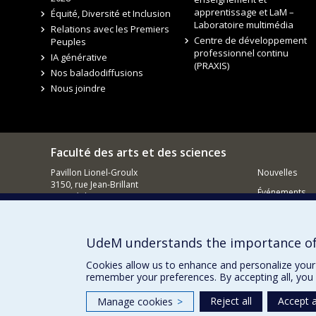
apprentissage et LaM –
Équité, Diversité et Inclusion
Laboratoire multimédia
Relations avec les Premiers
Centre de développement
Peuples
professionnel continu
IA générative
(PRAXIS)
Nos baladodiffusions
Nous joindre
Faculté des arts et des sciences
Pavillon Lionel-Groulx
Nouvelles
3150, rue Jean-Brillant
Événements
Montréal QC
H3T 1N8
Comment so
Courriel
UdeM understands the importance of
Cookies allow us to enhance and personalize your 
remember your preferences. By accepting all, you 
Reject all
Accept a
Manage cookies
>