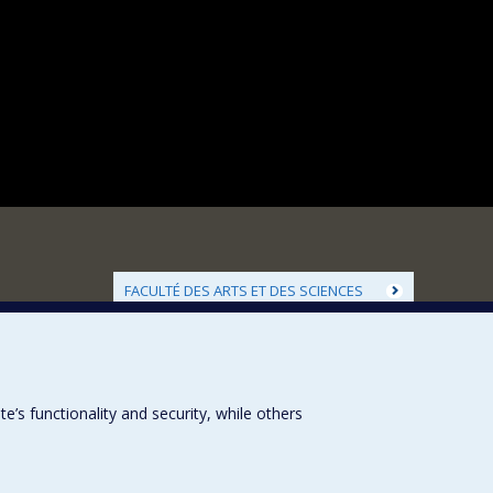
FACULTÉ DES ARTS ET DES SCIENCES
Nos départements et écoles
Nos centres d'études
Nos programmes et cours
s functionality and security, while others