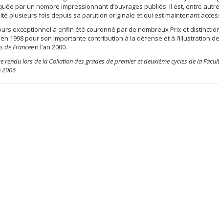
uée par un nombre impressionnant d’ouvrages publiés. Il est, entre autres
ité plusieurs fois depuis sa parution originale et qui est maintenant acce
urs exceptionnel a enfin été couronné par de nombreux Prix et distinction
n 1998 pour son importante contribution à la défense et à l’illustration de 
es de France
en l’an 2000.
endu lors de la Collation des grades de premier et deuxième cycles de la Faculté
n 2006