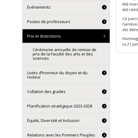
été marq
Événements
été rééd
Ce parco
Postes de professeurs
Genève e
des lettr
Prix et distinctions
Hommage r
Le 21 jui
Cérémonie annuelle de remise de
prix de la Faculté des arts et des
sciences
Listes d’honneur du doyen et du
recteur
Collation des grades
Planification stratégique 2023-2028
Équité, Diversité et Inclusion
Relations avec les Premiers Peuples