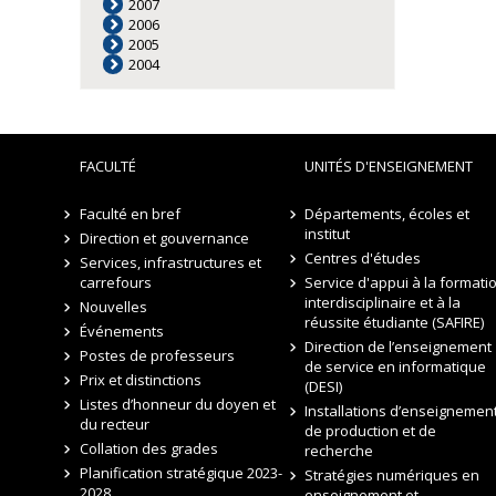
2007
2006
2005
2004
FACULTÉ
UNITÉS D'ENSEIGNEMENT
Faculté en bref
Départements, écoles et
institut
Direction et gouvernance
Centres d'études
Services, infrastructures et
carrefours
Service d'appui à la formati
interdisciplinaire et à la
Nouvelles
réussite étudiante (SAFIRE)
Événements
Direction de l’enseignement
Postes de professeurs
de service en informatique
Prix et distinctions
(DESI)
Listes d’honneur du doyen et
Installations d’enseignement
du recteur
de production et de
Collation des grades
recherche
Planification stratégique 2023-
Stratégies numériques en
2028
enseignement et