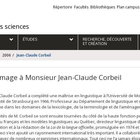
Liens
Répertoire
Facultés
Bibliothèques
Plan campus
externes
es sciences
ÉTUDES
RECHERCHE, DÉCOUVERTE
ET CRÉATION
2006
Jean-Claude Corbeil
age à Monsieur Jean-Claude Corbeil
Claude Corbeil a complété une maîtrise en linguistique à l’Université de M
sité de Strasbourg en 1966. Professeur au Département de linguistique et de
e dans les domaines de la lexicologie, de la terminologie et de l’aménage
vités de M. Corbeil se sont ensuite tournées du côté de la haute fonction 
 français et les modèles linguistiques au Québec, directeur linguistique 
ation et à la rédaction de la
Loi
de la langue offi
cielle, promulguée en 1974 et 
ceci s’est ajouté un rayonnement international très important. Il a collaboré
’avec de nombreux organismes internationaux. Tout ceci ne l’a jamais éloig